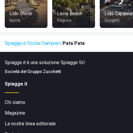
dintorni. Chi ama la storia e la cultura, in quest'area si
troverà molto bene.
Lido Otello
Laola Beach
Lido Capanni
Ispica
Ragusa
Scoglitti
COME RAGGIUNGERE LO STABILIMENTO BALNEARE
PATA PATA SAMPIERI
Spiagge.it
Sicilia
Sampieri
Pata Pata
Lo stabilimento balneare
Pata Pata Sampieri
è situato in
Via Miramare a Scicli, in provincia di Ragusa.
Spiagge.it è una soluzione Spiagge Srl
Da Scicli
si può raggiungere in circa mezz'ora di auto o con
i mezzi pubblici, mentre
da Ragusa
dista 40km, dunque il
Società del
Gruppo Zucchetti
tragitto si allunga.
Spiagge.it
Chi siamo
Magazine
La nostra linea editoriale