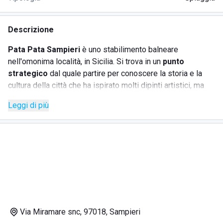
Descrizione
Pata Pata Sampieri
è uno stabilimento balneare
nell'omonima località, in Sicilia. Si trova in un
punto
strategico
dal quale partire per conoscere la storia e la
cultura della città che ha ispirato molti dipinti artistici, ma
anche per ricorrere ad attività divertenti e di svago in
Leggi di più
compagnia. Il territorio offre molto anche ai viaggiatori
solitari, che amano i paesaggi naturalistici e le spiagge con
sabbia finissima e dorata.
Il
servizio beachclub
garantisce il noleggio di ombrelloni
e lettini per tutta la stagione estiva, con la possibilità di
prenotare anche con molto anticipo.
Per la pausa pranzo è possibile degustare una cucina ricca
e con
prodotti di qualità
nel ristorante dello stabilimento.
Antipasti, primi e secondi
piatti a base di pesce
Via Miramare snc, 97018, Sampieri
freschissimo
saranno serviti dallo staff disponibile e