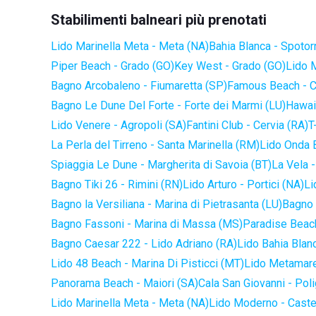
Stabilimenti balneari più prenotati
Lido Marinella Meta - Meta (NA)
Bahia Blanca - Spotor
Piper Beach - Grado (GO)
Key West - Grado (GO)
Lido 
Bagno Arcobaleno - Fiumaretta (SP)
Famous Beach - C
Bagno Le Dune Del Forte - Forte dei Marmi (LU)
Hawaii
Lido Venere - Agropoli (SA)
Fantini Club - Cervia (RA)
T
La Perla del Tirreno - Santa Marinella (RM)
Lido Onda B
Spiaggia Le Dune - Margherita di Savoia (BT)
La Vela -
Bagno Tiki 26 - Rimini (RN)
Lido Arturo - Portici (NA)
Li
Bagno la Versiliana - Marina di Pietrasanta (LU)
Bagno 
Bagno Fassoni - Marina di Massa (MS)
Paradise Beach
Bagno Caesar 222 - Lido Adriano (RA)
Lido Bahia Blanc
Lido 48 Beach - Marina Di Pisticci (MT)
Lido Metamare
Panorama Beach - Maiori (SA)
Cala San Giovanni - Pol
Lido Marinella Meta - Meta (NA)
Lido Moderno - Caste