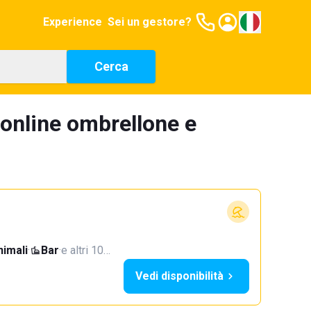
Experience
Sei un gestore?
Cerca
 online ombrellone e
imali
·
Bar
·
e altri 10…
Vedi disponibilità