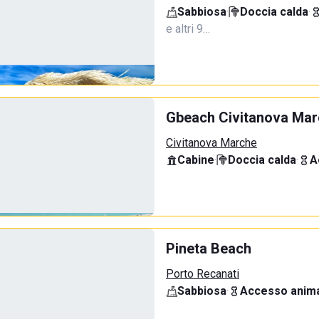
Sabbiosa
·
Doccia calda
·
e altri 9…
Gbeach Civitanova Ma
Civitanova Marche
Cabine
·
Doccia calda
·
A
Pineta Beach
Porto Recanati
Sabbiosa
·
Accesso anima