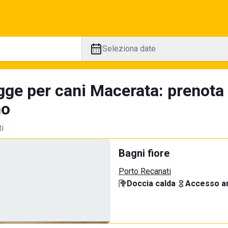
Seleziona date
gge per cani Macerata: prenota
no
ti
Bagni fiore
Porto Recanati
Doccia calda
·
Accesso an