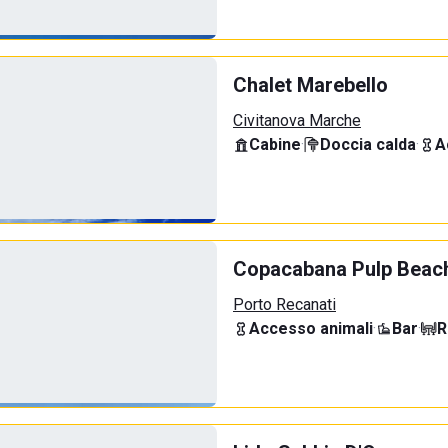
Chalet Marebello
Civitanova Marche
Cabine
·
Doccia calda
·
A
Copacabana Pulp Beac
Porto Recanati
Accesso animali
·
Bar
·
R