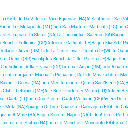
no (SV)
Lido Da Vittorio - Vico Equense (NA)
Al Sabbione - San Vi
Marinella - Metaponto (MT)
Lido San Matteo - Mattinata (FG)
Lido 
astellammare Di Stabia (NA)
La Conchiglia - Salerno (SA)
Bagno T
 Beach - Follonica (GR)
Cotriero - Gallipoli (LE)
Bagno Elia Srl - P
-Village - Anzio (RM)
Lido La Castellana - Otranto (LE)
White Oasis
lu - Ostuni (BR)
Eucaliptus Beach da Cilli - Pineto (TE)
Bagni Pado
 Castiglione della Pescaia (GR)
Tirrena - Anzio (RM)
Lido Albatros
do Fatamorgana - Marina Di Pulsaano (TA)
Lido Marakaibbo - Mar
Balmor - Cervia (RA)
Lido Mediterraneo - Quartu Sant'Elena (CA)
B
 Club - Letojanni (ME)
Alle Boe - Forte dei Marmi (LU)
Golden Bea
a - Gaeta (LT)
Lido Don Pablo - Castel Volturno (CE)
Riviera Di Le
 - Meta (NA)
Spiaggia Di Torre Guaceto - Carovigno (BR)
Lido Cal
ignano A Mare (BA)
Bagno Sirena - Napoli (NA)
Lido Arturo - Portic
llammare di Stabia (NA)
Lido Le Macchie - Monopoli (BA)
Rosa De