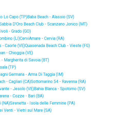
to Lo Capo (TP)
Baba Beach - Alassio (SV)
Sabbia D'Oro Beach Club - Scanzano Jonico (MT)
ivoli - Grado (GO)
iombino (LI)
CerviAmare - Cervia (RA)
 - Caorle (VE)
Quasenada Beach Club - Vieste (FG)
an - Chioggia (VE)
 - Margherita di Savoia (BT)
sala (TP)
agni Germana - Arma Di Taggia (IM)
ch - Cagliari (CA)
Sottomarino 54 - Ravenna (RA)
vante - Jesolo (VE)
Bahia Blanca - Spotorno (SV)
arena - Cozze - Bari (BA)
i (NA)
Sirenetta - Isola delle Femmine (PA)
i Venti - Vietri sul Mare (SA)