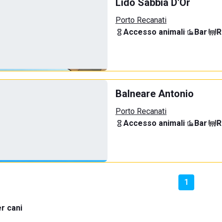
Lido Sabbia D'Or
Porto Recanati
Accesso animali
·
Bar
·
R
Balneare Antonio
Porto Recanati
Accesso animali
·
Bar
·
R
1
r cani