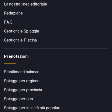
La nostra linea editoriale
COME RAGGIUNGERE BALNEARE ANTONIO
Redazione
F.A.Q.
Il lido Balneare Antonio è situato in
Via Lepanto,
Concessione N°30, a Porto Recanati, in provincia di
Gestionale Spiaggia
Macerata.
Gestionale Piscina
Il centro della città di Porto Recanati è facilmente
raggiungibile a piedi dal lido Balneare Antonio in pochi
minuti.
Prenotazioni
Stabilimenti balneari
Spiagge per regione
Spiagge per provincia
Spiagge per tipo
Spiagge per località più popolari