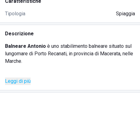
Caratteristiche
Tipologia
Spiaggia
Descrizione
Balneare Antonio
è uno stabilimento balneare situato sul
lungomare di Porto Recanati, in provincia di Macerata, nelle
Marche.
Balneare Antonio è il luogo ideale per rilassarsi, senza
Leggi di più
pensieri: una
spiaggia attrezzata
con ombrelloni, lettini e
sdraide, con servizi ideali per qualsiasi tipo di ospite.
I
servizi offerti
per gli ospiti sono innumerevoli:
- accesso animali;
- servizio di animazione;
- area giochi;
- bar;