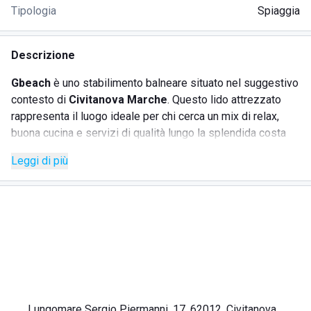
Tipologia
Spiaggia
Descrizione
Gbeach
è uno stabilimento balneare situato nel suggestivo
contesto di
Civitanova Marche
. Questo lido attrezzato
rappresenta il luogo ideale per chi cerca un mix di relax,
buona cucina e servizi di qualità lungo la splendida costa
marchigiana. Con la sua posizione privilegiata sul
Leggi di più
Lungomare Sergio Piermanni
, Gbeach offre numerose
possibilità per godersi il mare in totale comfort.
Ideale per famiglie, coppie e gruppi di amici, Gbeach
combina l’atmosfera rilassata tipica delle Marche con
un’offerta di servizi curata nei dettagli. Il beach club si
distingue per la sua accoglienza, la cura degli spazi e la
possibilità di organizzare eventi esclusivi in riva al mare.
Lungomare Sergio Piermanni, 17, 62012, Civitanova