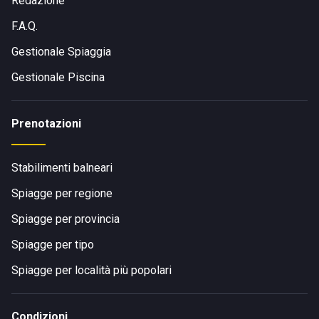
Redazione
F.A.Q.
Visita il sito di
Gbeach Civitanova Marche
Gestionale Spiaggia
Gestionale Piscina
Prenotazioni
Stabilimenti balneari
Spiagge per regione
Spiagge per provincia
Spiagge per tipo
Spiagge per località più popolari
Condizioni