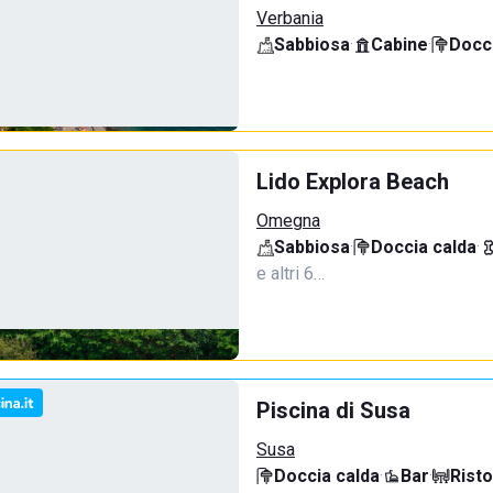
Verbania
Sabbiosa
·
Cabine
·
Docci
Lido Explora Beach
Omegna
Sabbiosa
·
Doccia calda
·
e altri 6…
Piscina di Susa
Susa
Doccia calda
·
Bar
·
Rist