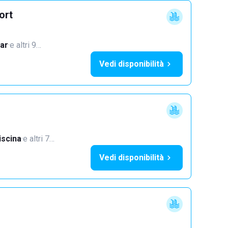
ort
ar
·
e altri 9…
Vedi disponibilità
iscina
·
e altri 7…
Vedi disponibilità