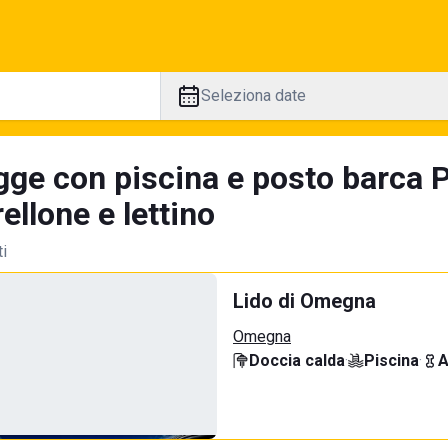
Seleziona date
gge con piscina e posto barca 
llone e lettino
ti
Lido di Omegna
Omegna
Doccia calda
·
Piscina
·
A