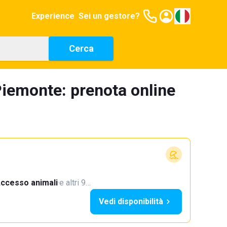
Experience
Sei un gestore?
Cerca
Piemonte: prenota online
ccesso animali
·
e altri 9…
Vedi disponibilità