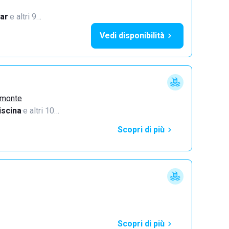
ar
·
e altri 9…
Vedi disponibilità
emonte
iscina
·
e altri 10…
Scopri di più
Scopri di più