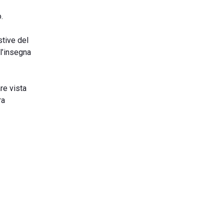
.
stive del
ll’insegna
re vista
ra