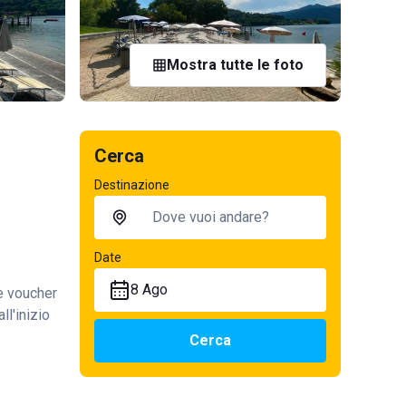
Mostra tutte le foto
Cerca
Destinazione
Date
8 Ago
te voucher
ll'inizio
Cerca