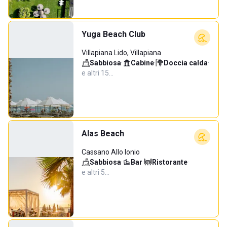
Yuga Beach Club
Villapiana Lido, Villapiana
Sabbiosa
·
Cabine
·
Doccia calda
·
e altri 15…
Alas Beach
Cassano Allo Ionio
Sabbiosa
·
Bar
·
Ristorante
·
e altri 5…