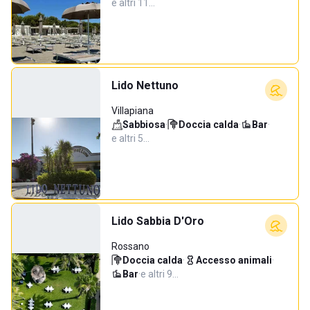
e altri 11…
Lido Nettuno
Villapiana
Sabbiosa
·
Doccia calda
·
Bar
·
e altri 5…
Lido Sabbia D'Oro
Rossano
Doccia calda
·
Accesso animali
·
Bar
·
e altri 9…