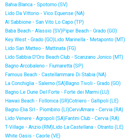
Bahia Blanca - Spotorno (SV)
Lido Da Vittorio - Vico Equense (NA)
Al Sabbione - San Vito Lo Capo (TP)
Baba Beach - Alassio (SV)
Piper Beach - Grado (GO)
Key West - Grado (GO)
Lido Marinella - Metaponto (MT)
Lido San Matteo - Mattinata (FG)
Lido Sabbia D'Oro Beach Club - Scanzano Jonico (MT)
Bagno Arcobaleno - Fiumaretta (SP)
Famous Beach - Castellammare Di Stabia (NA)
La Conchiglia - Salerno (SA)
Bagno Tivoli - Grado (GO)
Bagno Le Dune Del Forte - Forte dei Marmi (LU)
Hawaii Beach - Follonica (GR)
Cotriero - Gallipoli (LE)
Bagno Elia Srl - Piombino (LI)
CerviAmare - Cervia (RA)
Lido Venere - Agropoli (SA)
Fantini Club - Cervia (RA)
T-Village - Anzio (RM)
Lido La Castellana - Otranto (LE)
White Oasis - Caorle (VE)