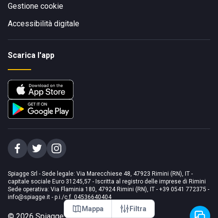
Gestione cookie
Accessibilità digitale
Scarica l'app
Spiagge Srl - Sede legale: Via Marecchiese 48, 47923 Rimini (RN), IT -
capitale sociale Euro 31245,57 - Iscritta al registro delle imprese di Rimini
Sede operativa: Via Flaminia 180, 47924 Rimini (RN), IT
-
+39 0541 772375
-
info@spiagge.it
- p.i./c.f. 04536640404
Mappa
Filtra
©
2026
Spiagge Srl. Tutti i diritti riservati.