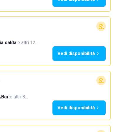
a calda
·
e altri 12…
Vedi disponibilità
h
Bar
·
e altri 8…
Vedi disponibilità