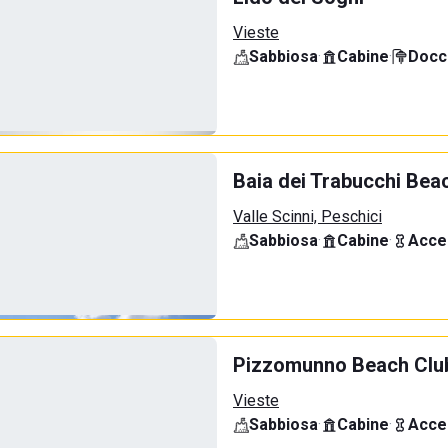
Vieste
Sabbiosa
·
Cabine
·
Docci
Baia dei Trabucchi Bea
Valle Scinni, Peschici
Sabbiosa
·
Cabine
·
Acce
Pizzomunno Beach Clu
Vieste
Sabbiosa
·
Cabine
·
Acce