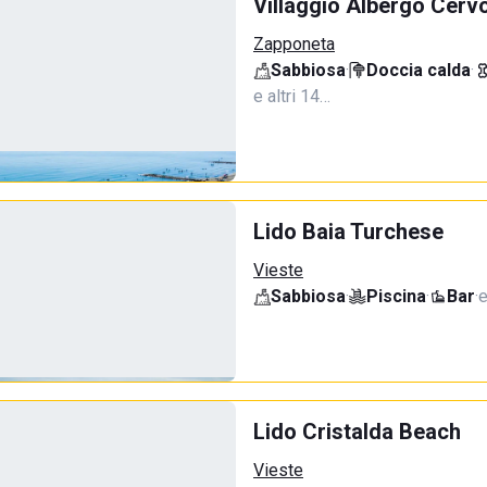
Villaggio Albergo Cerv
Zapponeta
Sabbiosa
·
Doccia calda
·
e altri 14…
Lido Baia Turchese
Vieste
Sabbiosa
·
Piscina
·
Bar
·
e
Lido Cristalda Beach
Vieste