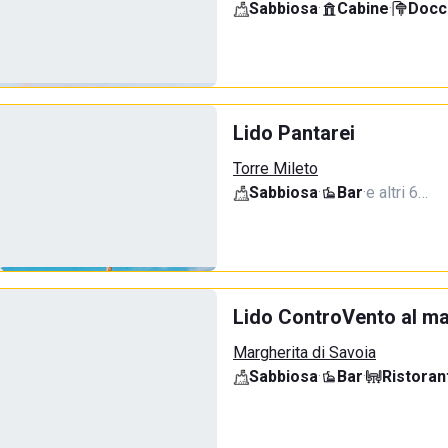
Sabbiosa
·
Cabine
·
Docci
Lido Pantarei
Torre Mileto
Sabbiosa
·
Bar
·
e altri 6…
Lido ControVento al m
Margherita di Savoia
Sabbiosa
·
Bar
·
Ristoran