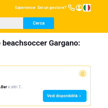
Experience
Sei un gestore?
Cerca
e beachsoccer Gargano:
Bar
·
e altri 7…
Vedi disponibilità