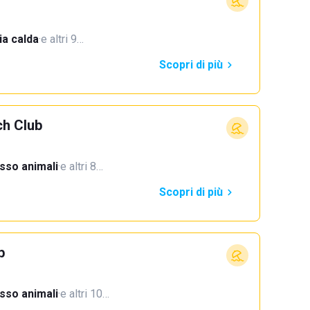
a calda
·
e altri 9…
Scopri di più
ch Club
sso animali
·
e altri 8…
Scopri di più
b
sso animali
·
e altri 10…