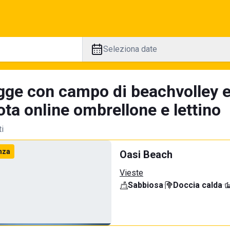
Seleziona date
gge con campo di beachvolley 
ta online ombrellone e lettino
ti
nza
Oasi Beach
Vieste
Sabbiosa
·
Doccia calda
·