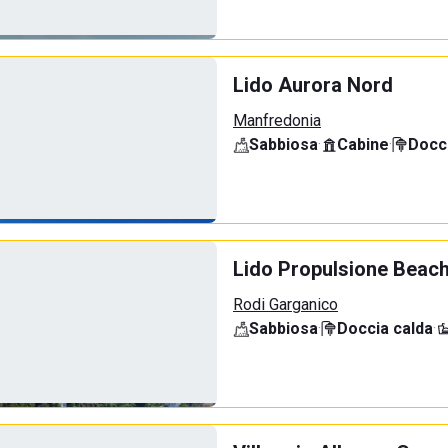
Lido Aurora Nord
Manfredonia
Sabbiosa
·
Cabine
·
Docci
Lido Propulsione Beac
Rodi Garganico
Sabbiosa
·
Doccia calda
·