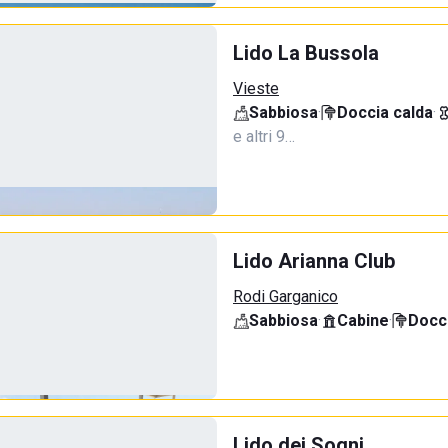
Lido La Bussola
Vieste
Sabbiosa
·
Doccia calda
·
e altri 9…
Lido Arianna Club
Rodi Garganico
Sabbiosa
·
Cabine
·
Docci
Lido dei Sogni