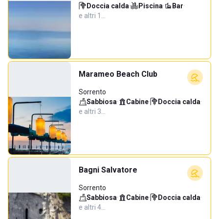
Doccia calda
·
Piscina
·
Bar
·
e altri 1…
Marameo Beach Club
Sorrento
Sabbiosa
·
Cabine
·
Doccia calda
·
e altri 3…
Bagni Salvatore
Sorrento
Sabbiosa
·
Cabine
·
Doccia calda
·
e altri 4…