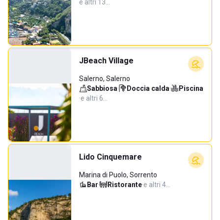
e altri 13…
JBeach Village
Salerno, Salerno
Sabbiosa
·
Doccia calda
·
Piscina
·
e altri 6…
Lido Cinquemare
Marina di Puolo, Sorrento
Bar
·
Ristorante
·
e altri 4…