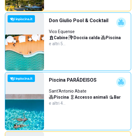
Don Giulio Pool & Cocktail
Vico Equense
Cabine
·
Doccia calda
·
Piscina
·
e altri 5…
Piscina PARÁDEISOS
Sant'Antonio Abate
Piscina
·
Accesso animali
·
Bar
·
e altri 4…