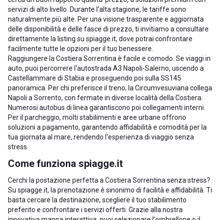
servizi di alto livello. Durante l'alta stagione, le tariffe sono
naturalmente più alte. Per una visione trasparente e aggiornata
delle disponibilità e delle fasce di prezzo, ti invitiamo a consultare
direttamente la listing su spiagge.it, dove potrai confrontare
facilmente tutte le opzioni per il tuo benessere.
Raggiungere la Costiera Sorrentina è facile e comodo. Se viaggi in
auto, puoi percorrere l'autostrada A3 Napoli-Salerno, uscendo a
Castellammare di Stabia e proseguendo poi sulla SS145
panoramica. Per chi preferisce il treno, la Circumvesuviana collega
Napoli a Sorrento, con fermate in diverse località della Costiera.
Numerosi autobus di linea garantiscono poi collegamenti interni.
Per il parcheggio, molti stabilimenti e aree urbane offrono
soluzioni a pagamento, garantendo affidabilità e comodità per la
tua giornata al mare, rendendo l'esperienza di viaggio senza
stress.
Come funziona spiagge.it
Cerchi la postazione perfetta a Costiera Sorrentina senza stress?
Su spiagge.it, la prenotazione è sinonimo di facilità e affidabilità. Ti
basta cercare la destinazione, scegliere il tuo stabilimento
preferito e confrontare i servizi offerti. Grazie alla nostra
innovativa mappa interattiva, puoi selezionare l'ombrellone o il