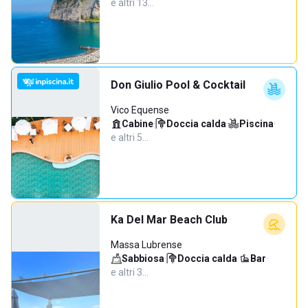
e altri 13…
Don Giulio Pool & Cocktail
Vico Equense
Cabine
·
Doccia calda
·
Piscina
·
e altri 5…
Ka Del Mar Beach Club
Massa Lubrense
Sabbiosa
·
Doccia calda
·
Bar
·
e altri 3…