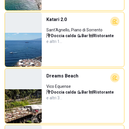
Katari 2.0
Sant'Agnello, Piano di Sorrento
Doccia calda
·
Bar
·
Ristorante
·
e altri 1…
Dreams Beach
Vico Equense
Doccia calda
·
Bar
·
Ristorante
·
e altri 3…