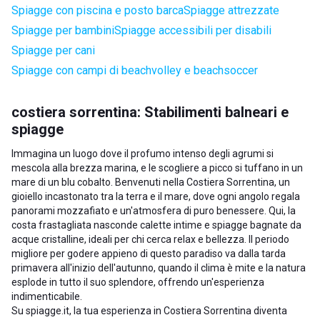
Spiagge con piscina e posto barca
Spiagge attrezzate
Spiagge per bambini
Spiagge accessibili per disabili
Spiagge per cani
Spiagge con campi di beachvolley e beachsoccer
costiera sorrentina: Stabilimenti balneari e
spiagge
Immagina un luogo dove il profumo intenso degli agrumi si
mescola alla brezza marina, e le scogliere a picco si tuffano in un
mare di un blu cobalto. Benvenuti nella Costiera Sorrentina, un
gioiello incastonato tra la terra e il mare, dove ogni angolo regala
panorami mozzafiato e un'atmosfera di puro benessere. Qui, la
costa frastagliata nasconde calette intime e spiagge bagnate da
acque cristalline, ideali per chi cerca relax e bellezza. Il periodo
migliore per godere appieno di questo paradiso va dalla tarda
primavera all'inizio dell'autunno, quando il clima è mite e la natura
esplode in tutto il suo splendore, offrendo un'esperienza
indimenticabile.
Su spiagge.it, la tua esperienza in Costiera Sorrentina diventa