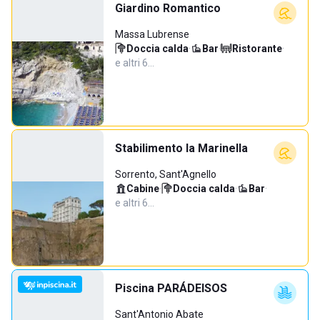
Giardino Romantico
Massa Lubrense
Doccia calda
·
Bar
·
Ristorante
·
e altri 6…
Stabilimento la Marinella
Sorrento, Sant'Agnello
Cabine
·
Doccia calda
·
Bar
·
e altri 6…
Piscina PARÁDEISOS
Sant'Antonio Abate