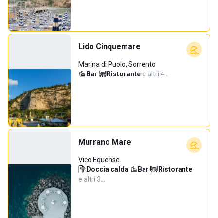
Lido Cinquemare
Marina di Puolo, Sorrento
Bar
·
Ristorante
·
e altri 4…
Murrano Mare
Vico Equense
Doccia calda
·
Bar
·
Ristorante
·
e altri 3…