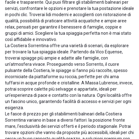
facile e trasparente. Qui puoi filtrare gli stabilimenti balneari per
servizi, confrontare le opzioni e prenotare la tua postazione ideale
in pochi clic. Troverai lidi moderni e accoglienti con ristorazione di
qualità, possibilità di praticare attività acquatiche e ampie aree
relax, pensati per garantire il benessere di famiglie, coppie e
gruppi di amici. Scegliere la tua spiaggia perfetta non è mai stato
così affidabile e innovativo.
La Costiera Sorrentina offre una varietà di scenari, da esplorare
per trovare la tua spiaggia ideale. Partendo da Vico Equense,
troverai spiagge più ampie e adatte alle famiglie, con
un'atmosfera vivace. Proseguendo verso Sorrento, il cuore
pulsante della Costiera, le spiagge si fanno più raccolte, spesso
incorniciate da piattaforme su roccia, perfette per chi ama
tuffarsi in acque profonde e cristalline. A Massa Lubrense, invece,
potrai scoprire calette più selvagge e appartate, ideali per
un'esperienza di pace e contatto con la natura. Ogni località offre
un fascino unico, garantendo facilità di accesso e servizi per ogni
esigenza.
Le fasce di prezzo per gli stabilimenti balneari della Costiera
Sorrentina variano in base a diversi fattori: la posizione fronte
mare, l'esclusività dei servizi offerti e il periodo stagionale. Potrai
trovare opzioni che vanno da proposte più accessibili, ideali per chi
cerca un buon rapporto qualità-prezzo, a soluzioni premium con