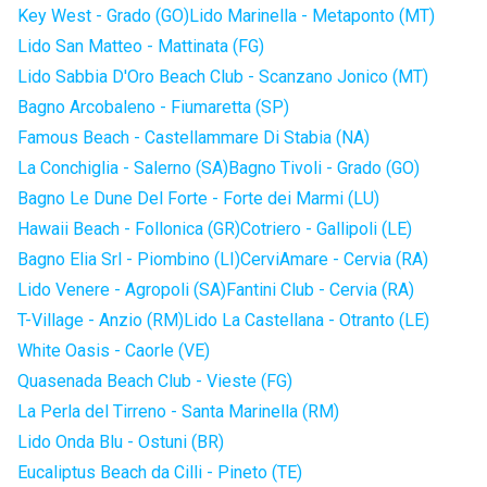
Key West - Grado (GO)
Lido Marinella - Metaponto (MT)
Lido San Matteo - Mattinata (FG)
Lido Sabbia D'Oro Beach Club - Scanzano Jonico (MT)
Bagno Arcobaleno - Fiumaretta (SP)
Famous Beach - Castellammare Di Stabia (NA)
La Conchiglia - Salerno (SA)
Bagno Tivoli - Grado (GO)
Bagno Le Dune Del Forte - Forte dei Marmi (LU)
Hawaii Beach - Follonica (GR)
Cotriero - Gallipoli (LE)
Bagno Elia Srl - Piombino (LI)
CerviAmare - Cervia (RA)
Lido Venere - Agropoli (SA)
Fantini Club - Cervia (RA)
T-Village - Anzio (RM)
Lido La Castellana - Otranto (LE)
White Oasis - Caorle (VE)
Quasenada Beach Club - Vieste (FG)
La Perla del Tirreno - Santa Marinella (RM)
Lido Onda Blu - Ostuni (BR)
Eucaliptus Beach da Cilli - Pineto (TE)