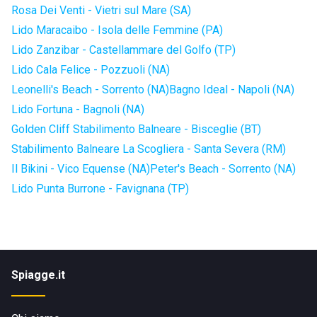
Rosa Dei Venti - Vietri sul Mare (SA)
Lido Maracaibo - Isola delle Femmine (PA)
Lido Zanzibar - Castellammare del Golfo (TP)
Lido Cala Felice - Pozzuoli (NA)
Leonelli's Beach - Sorrento (NA)
Bagno Ideal - Napoli (NA)
Lido Fortuna - Bagnoli (NA)
Golden Cliff Stabilimento Balneare - Bisceglie (BT)
Stabilimento Balneare La Scogliera - Santa Severa (RM)
Il Bikini - Vico Equense (NA)
Peter's Beach - Sorrento (NA)
Lido Punta Burrone - Favignana (TP)
Spiagge.it