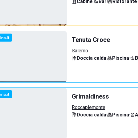
Cabine
·
Bar
·
Ristorante
·
Tenuta Croce
Salerno
Doccia calda
·
Piscina
·
B
Grimaldiness
Roccapiemonte
Doccia calda
·
Piscina
·
A