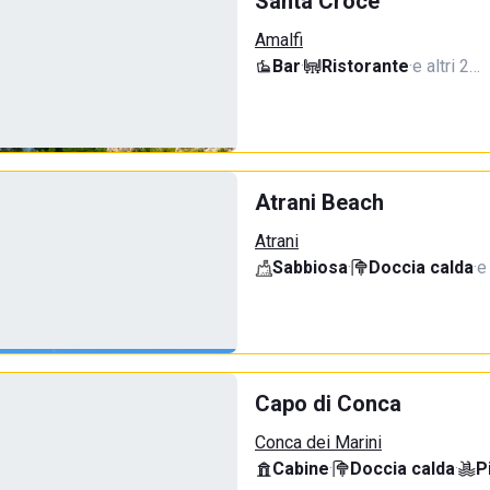
Santa Croce
Amalfi
Bar
·
Ristorante
·
e altri 2…
Atrani Beach
Atrani
Sabbiosa
·
Doccia calda
·
e
Capo di Conca
Conca dei Marini
Cabine
·
Doccia calda
·
P