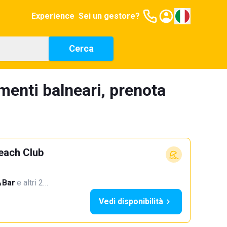
Experience
Sei un gestore?
Cerca
menti balneari, prenota
Beach Club
Bar
·
e altri 2…
Vedi disponibilità