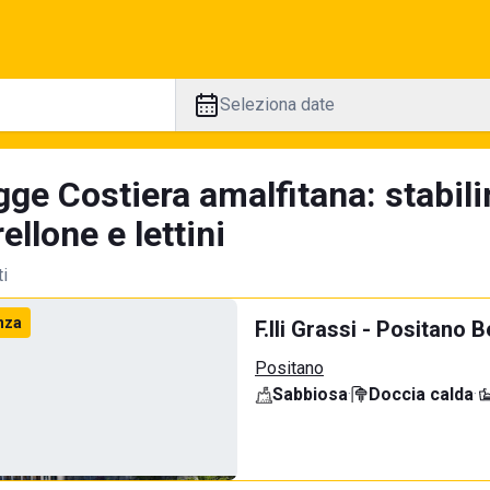
Seleziona date
ge Costiera amalfitana: stabili
llone e lettini
ti
nza
F.lli Grassi - Positano 
Positano
Sabbiosa
·
Doccia calda
·