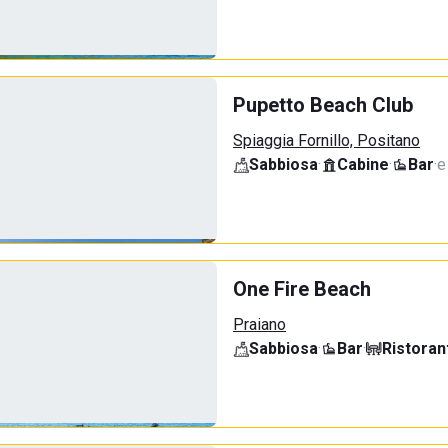
Pupetto Beach Club
Spiaggia Fornillo, Positano
Sabbiosa
·
Cabine
·
Bar
·
e
One Fire Beach
Praiano
Sabbiosa
·
Bar
·
Ristoran