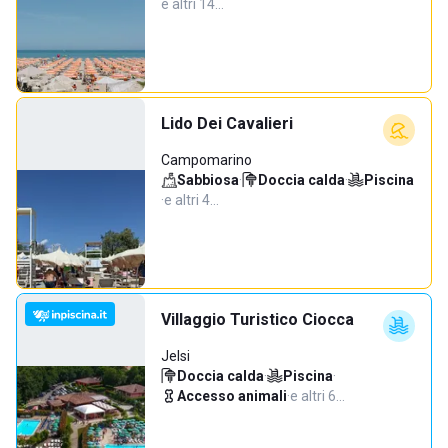
e altri 14…
Lido Dei Cavalieri
Campomarino
Sabbiosa
·
Doccia calda
·
Piscina
·
e altri 4…
Villaggio Turistico Ciocca
Jelsi
Doccia calda
·
Piscina
·
Accesso animali
·
e altri 6…