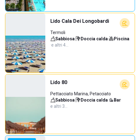
Lido Cala Dei Longobardi
Termoli
Sabbiosa
·
Doccia calda
·
Piscina
·
e altri 4…
Lido 80
Pettacciato Marina, Petacciato
Sabbiosa
·
Doccia calda
·
Bar
·
e altri 3…