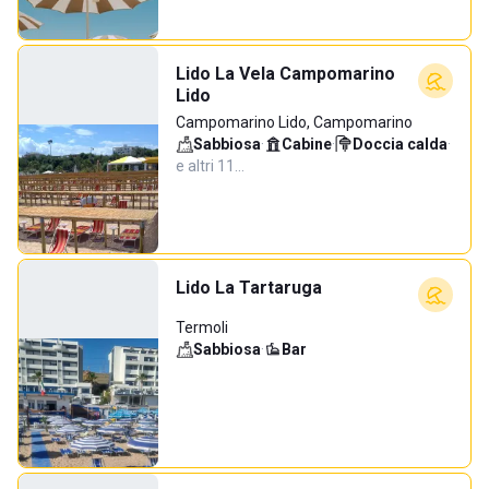
Lido La Vela Campomarino
Lido
Campomarino Lido, Campomarino
Sabbiosa
·
Cabine
·
Doccia calda
·
e altri 11…
Lido La Tartaruga
Termoli
Sabbiosa
·
Bar