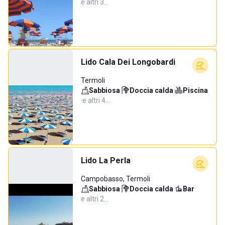
e altri 3…
Lido Cala Dei Longobardi
Termoli
Sabbiosa
·
Doccia calda
·
Piscina
·
e altri 4…
Lido La Perla
Campobasso, Termoli
Sabbiosa
·
Doccia calda
·
Bar
·
e altri 2…