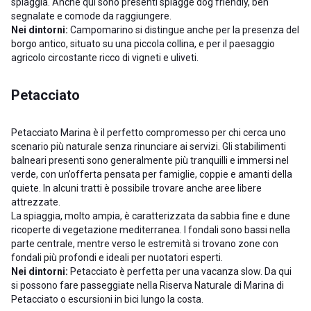
spiaggia. Anche qui sono presenti spiagge dog friendly, ben
segnalate e comode da raggiungere.
Nei dintorni:
Campomarino si distingue anche per la presenza del
borgo antico, situato su una piccola collina, e per il paesaggio
agricolo circostante ricco di vigneti e uliveti.
Petacciato
Petacciato Marina è il perfetto compromesso per chi cerca uno
scenario più naturale senza rinunciare ai servizi. Gli stabilimenti
balneari presenti sono generalmente più tranquilli e immersi nel
verde, con un’offerta pensata per famiglie, coppie e amanti della
quiete. In alcuni tratti è possibile trovare anche aree libere
attrezzate.
La spiaggia, molto ampia, è caratterizzata da sabbia fine e dune
ricoperte di vegetazione mediterranea. I fondali sono bassi nella
parte centrale, mentre verso le estremità si trovano zone con
fondali più profondi e ideali per nuotatori esperti.
Nei dintorni:
Petacciato è perfetta per una vacanza slow. Da qui
si possono fare passeggiate nella Riserva Naturale di Marina di
Petacciato o escursioni in bici lungo la costa.