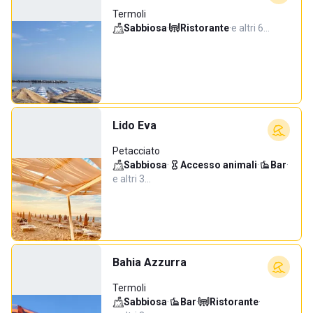
Termoli
Sabbiosa
·
Ristorante
·
e altri 6…
Lido Eva
Petacciato
Sabbiosa
·
Accesso animali
·
Bar
·
e altri 3…
Bahia Azzurra
Termoli
Sabbiosa
·
Bar
·
Ristorante
·