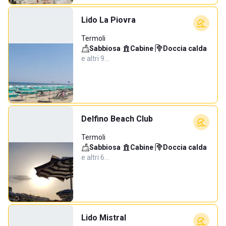
Lido La Piovra
Termoli
Sabbiosa
·
Cabine
·
Doccia calda
·
e altri 9…
Delfino Beach Club
Termoli
Sabbiosa
·
Cabine
·
Doccia calda
·
e altri 6…
Lido Mistral