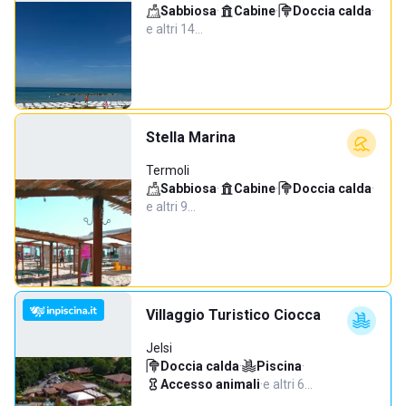
Sabbiosa
·
Cabine
·
Doccia calda
·
e altri 14…
Stella Marina
Termoli
Sabbiosa
·
Cabine
·
Doccia calda
·
e altri 9…
Villaggio Turistico Ciocca
Jelsi
Doccia calda
·
Piscina
·
Accesso animali
·
e altri 6…