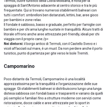
Termoli, cuore turistico della Costa Molisana, è nota per la
spiaggia di Sant’Antonio adiacente al centro storico e tra le più
frequentate. Qui si trovano numerosi stabilimenti balneari con
tutti i comfort: ombrelloni ben distanziati, lettini, bar, aree gioco
per bambini e zone relax.
Il fondale è sabbioso, basso e graduale, perfetto per famiglie con
bambini e per chi ama lunghe nuotate in tranquillità. Alcuni tratti di
litorale offrono anche aree attrezzate pet-friendly, ideali per chi
viaggia con il proprio cane./p>
Nei dintorni:
il borgo antico di Termoli, con il Castello Svevo e i
vicoli affacciati sul mare, è un must. Da non perdere anche il porto
turistico, punto di partenza per gite verso le Isole Tremiti.
Campomarino
Poco distante da Termoli, Campomarino è una località
apprezzatissima per la tranquillità e l’organizzazione delle sue
spiagge. Gli stabilimenti balneari si distribuiscono lungo una lunga
distesa sabbiosa con fondali bassi e trasparenti e variano da quelli
più semplici e familiari fino a strutture moderne con servizi come
ristorazione, docce calde e aree attrezzate per lo sport in