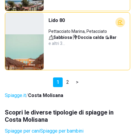
Lido 80
Pettacciato Marina, Petacciato
Sabbiosa
·
Doccia calda
·
Bar
·
e altri 3…
1
2
>
Spiagge.it
Costa Molisana
Scopri le diverse tipologie di spiagge in
Costa Molisana
Spiagge per cani
Spiagge per bambini