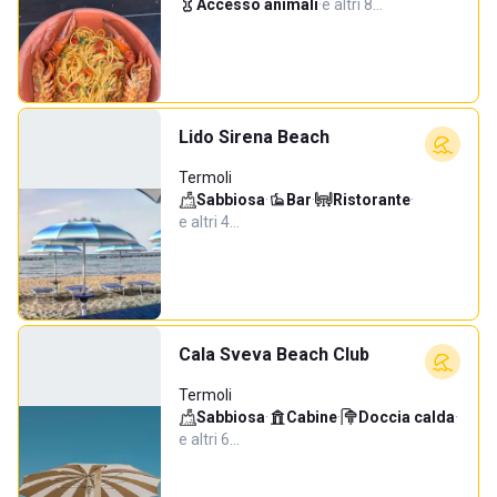
Accesso animali
·
e altri 8…
Lido Sirena Beach
Termoli
Sabbiosa
·
Bar
·
Ristorante
·
e altri 4…
Cala Sveva Beach Club
Termoli
Sabbiosa
·
Cabine
·
Doccia calda
·
e altri 6…