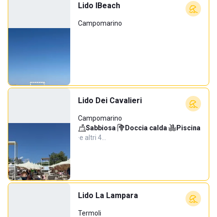
Lido IBeach
Campomarino
Lido Dei Cavalieri
Campomarino
Sabbiosa
·
Doccia calda
·
Piscina
·
e altri 4…
Lido La Lampara
Termoli