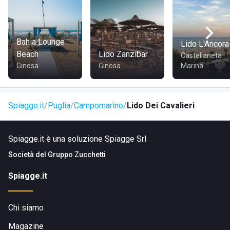
accesso comodo e veloce per chi desidera trascorrere una
giornata di relax al mare.
Bahia Lounge
Lido L'Ancora
Beach
Lido Zanzibar
Castellaneta
Ginosa
Ginosa
Marina
Spiagge.it
Puglia
Campomarino
Lido Dei Cavalieri
Spiagge.it è una soluzione Spiagge Srl
Società del
Gruppo Zucchetti
Spiagge.it
Chi siamo
Magazine