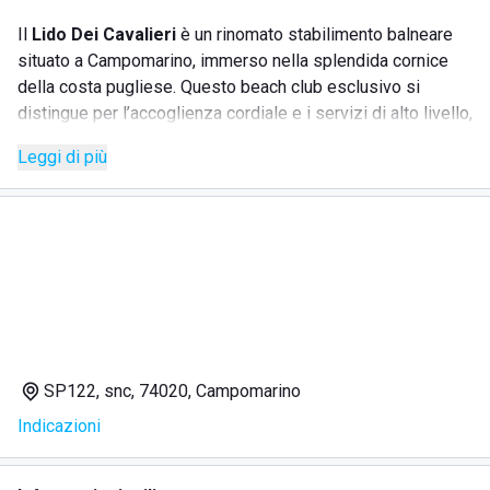
Il
Lido Dei Cavalieri
è un rinomato stabilimento balneare
situato a Campomarino, immerso nella splendida cornice
della costa pugliese. Questo beach club esclusivo si
distingue per l’accoglienza cordiale e i servizi di alto livello,
che ne fanno una meta ideale per chi cerca il massimo
Leggi di più
comfort e relax. Rivolgendosi a una clientela variegata, il
Lido Dei Cavalieri offre un’esperienza indimenticabile
grazie alle sue attrezzature di qualità e alla posizione
privilegiata.
SERVIZI
Noelggio lettini e ombrelloni
SP122, snc, 74020, Campomarino
Ristorante sul mare con piatti tipici locali
Indicazioni
Area relax con vista panoramica
Docce e cabine private per comodità
Ampia area giochi per bambini