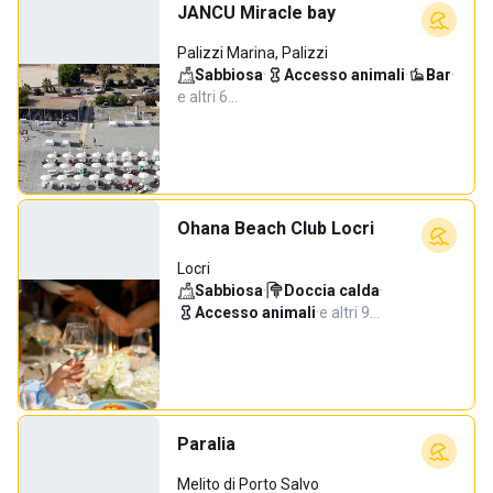
JANCU Miracle bay
Palizzi Marina, Palizzi
Sabbiosa
·
Accesso animali
·
Bar
·
e altri 6…
Ohana Beach Club Locri
Locri
Sabbiosa
·
Doccia calda
·
Accesso animali
·
e altri 9…
Paralia
Melito di Porto Salvo