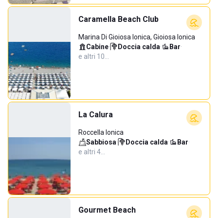
Caramella Beach Club
Marina Di Gioiosa Ionica, Gioiosa Ionica
Cabine
·
Doccia calda
·
Bar
·
e altri 10…
La Calura
Roccella Ionica
Sabbiosa
·
Doccia calda
·
Bar
·
e altri 4…
Gourmet Beach