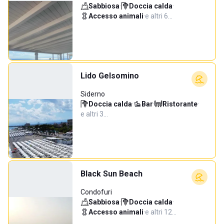
Sabbiosa
·
Doccia calda
·
Accesso animali
·
e altri 6…
Lido Gelsomino
Siderno
Doccia calda
·
Bar
·
Ristorante
·
e altri 3…
Black Sun Beach
Condofuri
Sabbiosa
·
Doccia calda
·
Accesso animali
·
e altri 12…