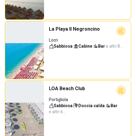
La Playa Il Negroncino
Locri
Sabbiosa
·
Cabine
·
Bar
·
e altri 8…
LOA Beach Club
Portigliola
Sabbiosa
·
Doccia calda
·
Bar
·
e altri 6…