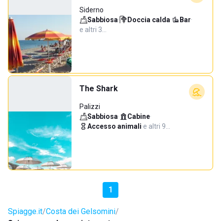
Siderno
Sabbiosa
·
Doccia calda
·
Bar
·
e altri 3…
The Shark
Palizzi
Sabbiosa
·
Cabine
·
Accesso animali
·
e altri 9…
1
Spiagge.it
Costa dei Gelsomini