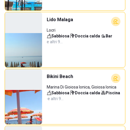
Lido Malaga
Locri
Sabbiosa
·
Doccia calda
·
Bar
·
e altri 9…
Bikini Beach
Marina Di Gioiosa Ionica, Gioiosa Ionica
Sabbiosa
·
Doccia calda
·
Piscina
·
e altri 9…