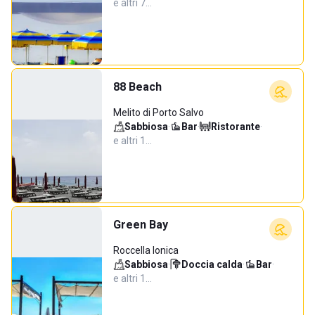
e altri 7…
88 Beach
Melito di Porto Salvo
Sabbiosa
·
Bar
·
Ristorante
·
e altri 1…
Green Bay
Roccella Ionica
Sabbiosa
·
Doccia calda
·
Bar
·
e altri 1…