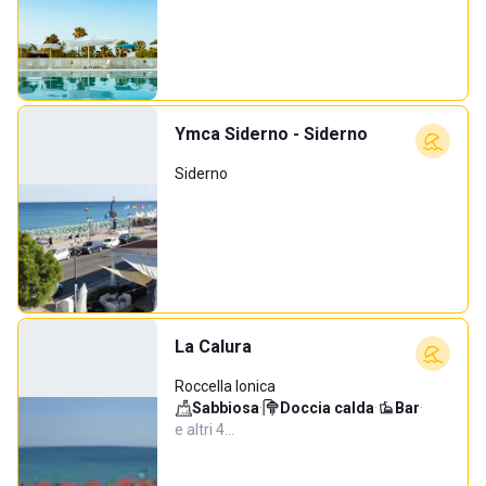
Ymca Siderno - Siderno
Siderno
La Calura
Roccella Ionica
Sabbiosa
·
Doccia calda
·
Bar
·
e altri 4…