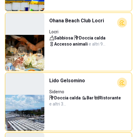
Ohana Beach Club Locri
Locri
Sabbiosa
·
Doccia calda
·
Accesso animali
·
e altri 9…
Lido Gelsomino
Siderno
Doccia calda
·
Bar
·
Ristorante
·
e altri 3…