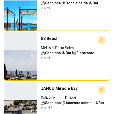
Sabbiosa
·
Doccia calda
·
Bar
·
e altri 1…
88 Beach
Melito di Porto Salvo
Sabbiosa
·
Bar
·
Ristorante
·
e altri 1…
JANCU Miracle bay
Palizzi Marina, Palizzi
Sabbiosa
·
Accesso animali
·
Bar
·
e altri 6…