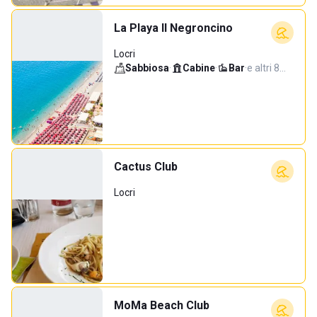
La Playa Il Negroncino
Locri
Sabbiosa
·
Cabine
·
Bar
·
e altri 8…
Cactus Club
Locri
MoMa Beach Club