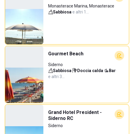
Monasterace Marina, Monasterace
Sabbiosa
·
e altri 1…
Gourmet Beach
Siderno
Sabbiosa
·
Doccia calda
·
Bar
·
e altri 3…
Grand Hotel President -
Siderno RC
Siderno