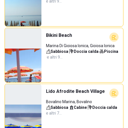
e altri 9…
Bikini Beach
Marina Di Gioiosa Ionica, Gioiosa Ionica
Sabbiosa
·
Doccia calda
·
Piscina
·
e altri 9…
Lido Afrodite Beach Village
Bovalino Marina, Bovalino
Sabbiosa
·
Cabine
·
Doccia calda
·
e altri 7…