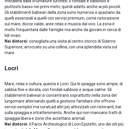
cristallina dalle sfumature turchesi. Il fondale è sabbioso e
piuttosto basso nei primi metri, quindi adatto anche ai più piccoli.
Gli stabilimenti balneari della zona sono numerosi e spaziano da
quelli essenziali a quelli con servizi premium, come ristorazione
sul mare, docce calde, aree relax e musica dal vivo. La zona è
molto frequentata dalle famiglie ma anche da giovani in cerca di
lidi vivaci.
Nei dintorni:
consigliata una visita al centro storico di Siderno
Superiore, arroccato su una collina, con una splendida vista sul
mare.
Locri
Mare, relax e cultura, questa è Locri. Qui le spiagge sono ampie, di
sabbia fine e dorata, con fondali sabbiosi e acque calme. Gli
stabilimenti balneari si concentrano soprattutto nella zona del
lungomare alternando quelli a gestione familiare che offrono
servizi semplici ma curati,ad altri più attrezzati con ristoranti, bar
sulla spiaggia e intrattenimento. Anche qui non mancano tratti di
spiaggia libera e zone che accettano animali.
Nei dintorni:
il Parco Archeologico di Locri Epizefiri, uno dei siti più