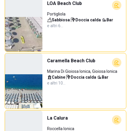
LOA Beach Club
Portigliola
Sabbiosa
·
Doccia calda
·
Bar
·
e altri 6…
Caramella Beach Club
Marina Di Gioiosa Ionica, Gioiosa Ionica
Cabine
·
Doccia calda
·
Bar
·
e altri 10…
La Calura
Roccella Ionica