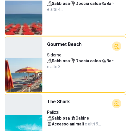
Sabbiosa
·
Doccia calda
·
Bar
·
e altri 4…
Gourmet Beach
Siderno
Sabbiosa
·
Doccia calda
·
Bar
·
e altri 3…
The Shark
Palizzi
Sabbiosa
·
Cabine
·
Accesso animali
·
e altri 9…