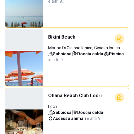
e altri 9…
Bikini Beach
Marina Di Gioiosa Ionica, Gioiosa Ionica
Sabbiosa
·
Doccia calda
·
Piscina
·
e altri 9…
Ohana Beach Club Locri
Locri
Sabbiosa
·
Doccia calda
·
Accesso animali
·
e altri 9…