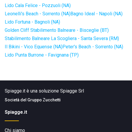
Lido Cala Felice - Pozzuoli (NA)
Leonelli's Beach - Sorrento (NA)
Bagno Ideal - Napoli (NA)
Lido Fortuna - Bagnoli (NA)
Golden Cliff Stabilimento Balneare - Bisceglie (BT)
Stabilimento Balneare La Scogliera - Santa Severa (RM)
Il Bikini - Vico Equense (NA)
Peter's Beach - Sorrento (NA)
Lido Punta Burrone - Favignana (TP)
Spiagge.it è una soluzione Spiagge Srl
Società del
Gruppo Zucchetti
Spiagge.it
Chi siamo