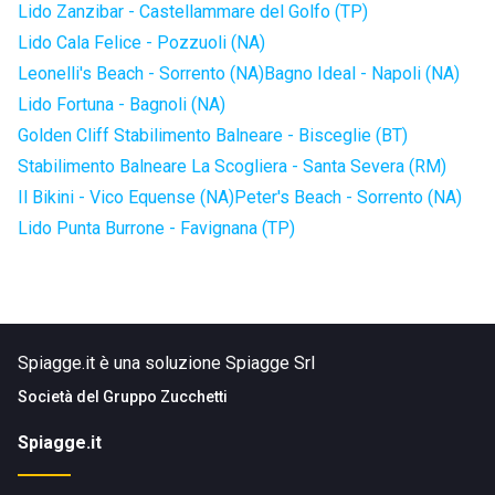
Lido Zanzibar - Castellammare del Golfo (TP)
Lido Cala Felice - Pozzuoli (NA)
Leonelli's Beach - Sorrento (NA)
Bagno Ideal - Napoli (NA)
Lido Fortuna - Bagnoli (NA)
Golden Cliff Stabilimento Balneare - Bisceglie (BT)
Stabilimento Balneare La Scogliera - Santa Severa (RM)
Il Bikini - Vico Equense (NA)
Peter's Beach - Sorrento (NA)
Lido Punta Burrone - Favignana (TP)
Spiagge.it è una soluzione Spiagge Srl
Società del
Gruppo Zucchetti
Spiagge.it