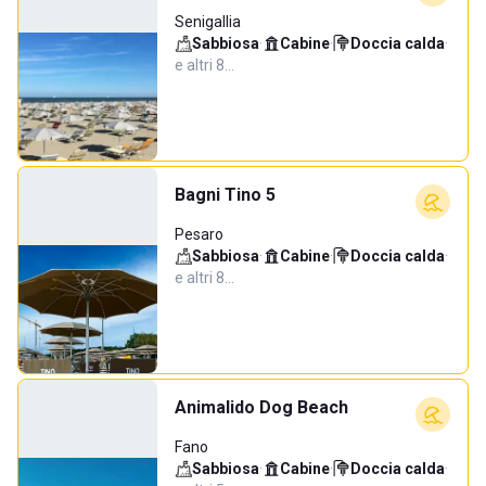
Senigallia
Sabbiosa
·
Cabine
·
Doccia calda
·
e altri 8…
Bagni Tino 5
Pesaro
Sabbiosa
·
Cabine
·
Doccia calda
·
e altri 8…
Animalido Dog Beach
Fano
Sabbiosa
·
Cabine
·
Doccia calda
·