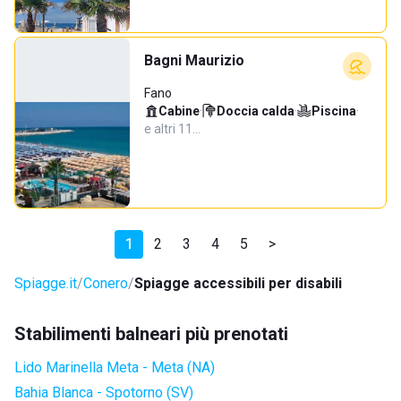
Bagni Maurizio
Fano
Cabine
·
Doccia calda
·
Piscina
·
e altri 11…
1
2
3
4
5
>
Spiagge.it
Conero
Spiagge accessibili per disabili
Stabilimenti balneari più prenotati
Lido Marinella Meta - Meta (NA)
Bahia Blanca - Spotorno (SV)