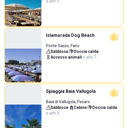
e altri 5…
Islamorada Dog Beach
Ponte Sasso, Fano
Sabbiosa
·
Doccia calda
·
Accesso animali
·
e altri 7…
Spiaggia Baia Vallugola
Baia di Vallugola, Pesaro
Sabbiosa
·
Cabine
·
Doccia calda
·
e altri 9…