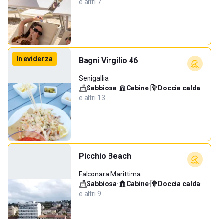
e altri 7…
In evidenza
Bagni Virgilio 46
Senigallia
Sabbiosa
·
Cabine
·
Doccia calda
·
e altri 13…
Picchio Beach
Falconara Marittima
Sabbiosa
·
Cabine
·
Doccia calda
·
e altri 9…