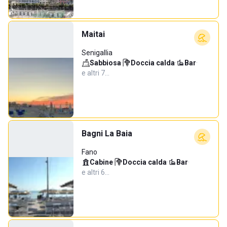
Maitai
Senigallia
Sabbiosa
·
Doccia calda
·
Bar
·
e altri 7…
Bagni La Baia
Fano
Cabine
·
Doccia calda
·
Bar
·
e altri 6…