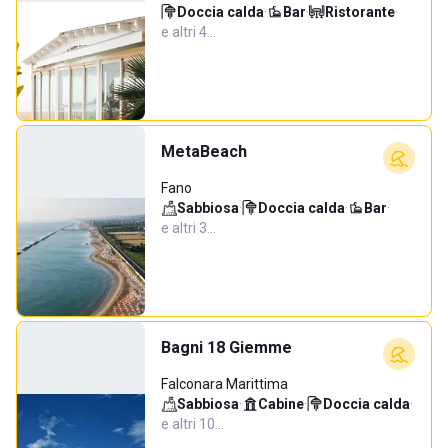
Doccia calda
·
Bar
·
Ristorante
·
e altri 4…
MetaBeach
Fano
Sabbiosa
·
Doccia calda
·
Bar
·
e altri 3…
Bagni 18 Giemme
Falconara Marittima
Sabbiosa
·
Cabine
·
Doccia calda
·
e altri 10…