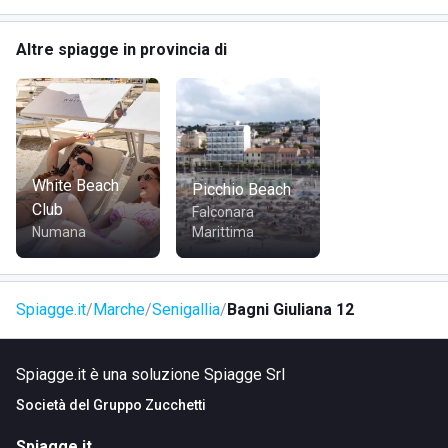
distanza dal centro di Senigallia. Per chi arriva in auto, è
disponibile il parcheggio nelle vicinanze. È altresì comodo
Altre spiagge in provincia di
raggiungerlo a piedi o in bicicletta per chi soggiorna nei
dintorni, grazie ai collegamenti pedonali e ciclabili ben
strutturati lungo il lungomare.
White Beach
Picchio Beach
Club
Falconara
Numana
Marittima
Spiagge.it
Marche
Senigallia
Bagni Giuliana 12
Spiagge.it è una soluzione Spiagge Srl
Società del
Gruppo Zucchetti
Spiagge.it