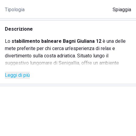
Tipologia
Spiaggia
Descrizione
Lo
stabilimento balneare Bagni Giuliana 12
è una delle
mete preferite per chi cerca un'esperienza di relax e
divertimento sulla costa adriatica. Situato lungo il
suggestivo lungomare di Senigallia, offre un ambiente
accogliente e una vasta gamma di servizi per soddisfare le
Leggi di più
esigenze di tutte le età. Ideale per famiglie, coppie e
gruppi di amici, Bagni Giuliana 12 garantisce comfort e
svago per un'indimenticabile giornata al mare.
SERVIZI OFFERTI
Noleggio lettini e ombrelloni
Area giochi per bambini