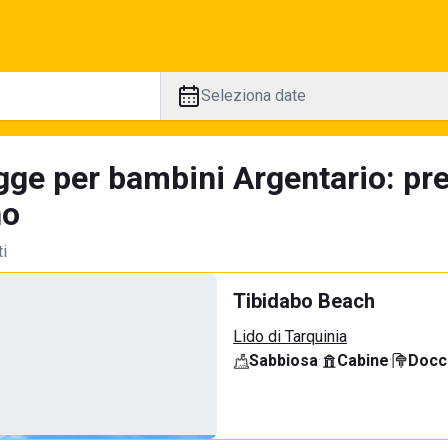
Seleziona date
gge per bambini Argentario: pr
no
ti
Tibidabo Beach
Lido di Tarquinia
Sabbiosa
·
Cabine
·
Docci