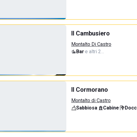
Il Cambusiero
Montalto Di Castro
Bar
·
e altri 2…
Il Cormorano
Montalto di Castro
Sabbiosa
·
Cabine
·
Docci