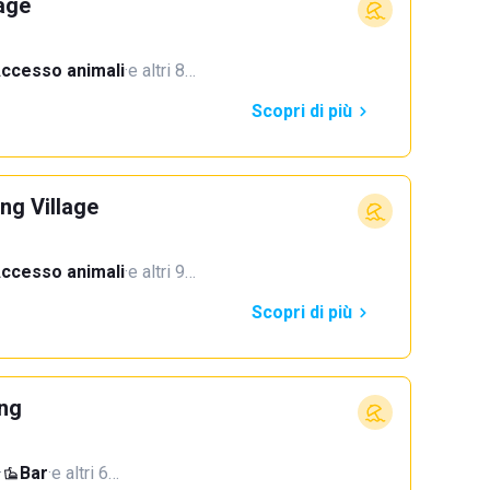
age
ccesso animali
·
e altri 8…
Scopri di più
ng Village
ccesso animali
·
e altri 9…
Scopri di più
ing
·
Bar
·
e altri 6…