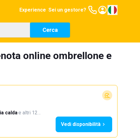
Experience
Sei un gestore?
Cerca
enota online ombrellone e
a calda
·
e altri 12…
Vedi disponibilità