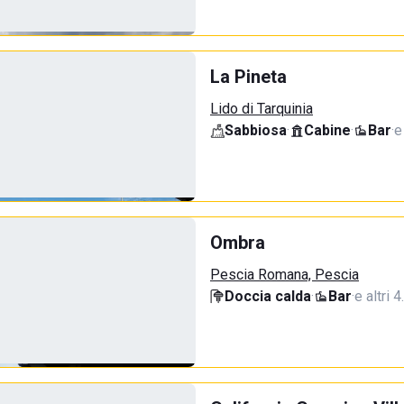
La Pineta
Lido di Tarquinia
Sabbiosa
·
Cabine
·
Bar
·
e
Ombra
Pescia Romana, Pescia
Doccia calda
·
Bar
·
e altri 