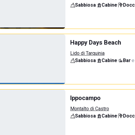
Sabbiosa
·
Cabine
·
Docci
Happy Days Beach
Lido di Tarquinia
Sabbiosa
·
Cabine
·
Bar
·
e
Ippocampo
Montalto di Castro
Sabbiosa
·
Cabine
·
Docci