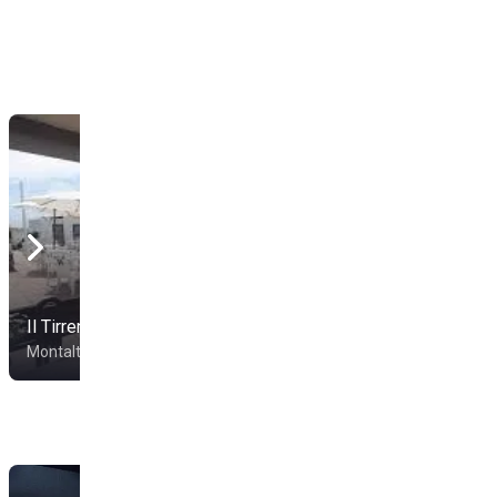
Stabilimento
Il Tirreno
Maremma
Montalto di Castro
Montalto di Castro