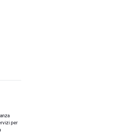
canza
rvizi per
a