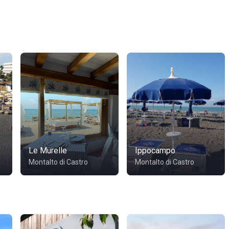
Le Murelle
Ippocampo
Montalto di Castro
Montalto di Castro