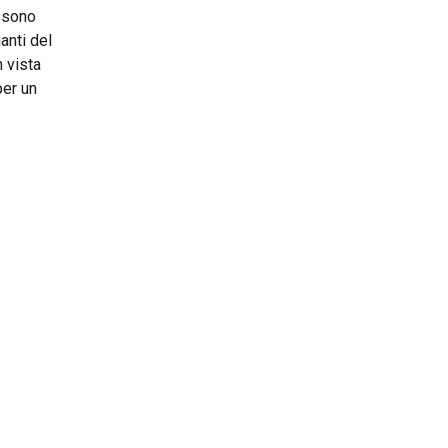
ossono
anti del
n vista
per un