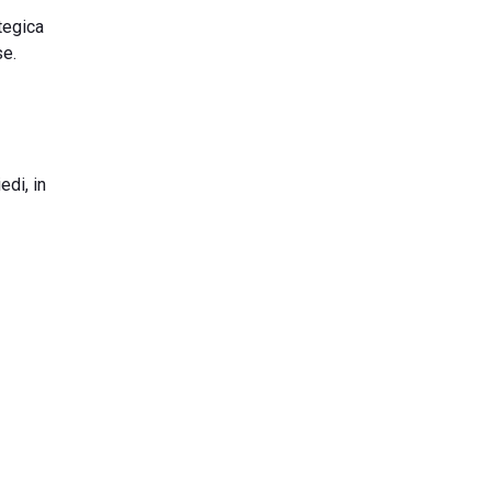
ategica
se.
edi, in