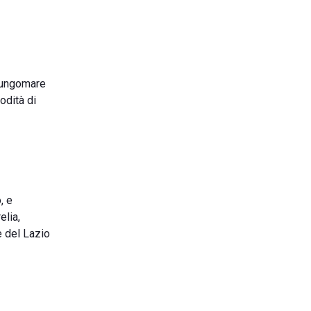
 lungomare
odità di
, e
elia,
e del Lazio