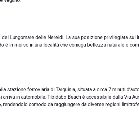
 e vegano.
n.5 del Lungomare delle Nereidi. La sua posizione privilegiata sul
l lido è immerso in una località che coniuga bellezza naturale e com
a stazione ferroviaria di Tarquinia, situata a circa 7 minuti d’auto
hi arriva in automobile, Tibidabo Beach è accessibile dalla Via Aur
, rendendolo comodo da raggiungere da diverse regioni limitrof