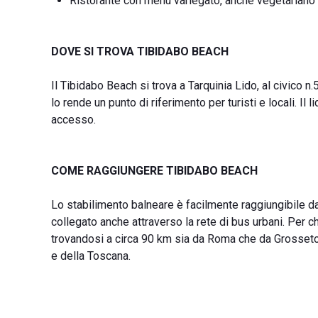
Ristorante con menù variegato, anche vegetariano
DOVE SI TROVA TIBIDABO BEACH
Il Tibidabo Beach si trova a Tarquinia Lido, al civico 
lo rende un punto di riferimento per turisti e locali. I
accesso.
COME RAGGIUNGERE TIBIDABO BEACH
Lo stabilimento balneare è facilmente raggiungibile dall
collegato anche attraverso la rete di bus urbani. Per c
trovandosi a circa 90 km sia da Roma che da Grosseto
e della Toscana.