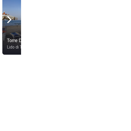
Villa Del Mare Beach &
Torre Del Sole
Resort
Lido di Tarquinia
Lido di Tarquinia