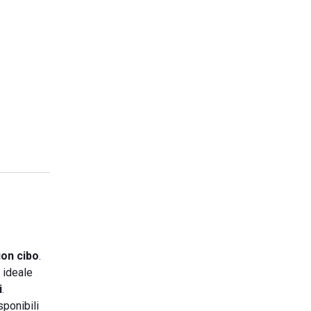
uon cibo
.
 ideale
i
.
sponibili