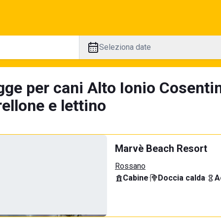
Seleziona date
gge per cani Alto Ionio Cosenti
llone e lettino
Marvè Beach Resort
Rossano
Cabine
·
Doccia calda
·
A