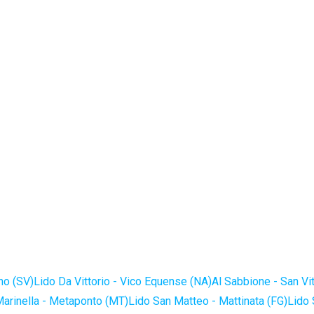
no (SV)
Lido Da Vittorio - Vico Equense (NA)
Al Sabbione - San Vi
Marinella - Metaponto (MT)
Lido San Matteo - Mattinata (FG)
Lido 