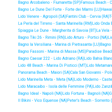
Bagno Arcobaleno - Fiumaretta (SP)
Famous Beach - C
Bagno Le Dune Del Forte - Forte dei Marmi (LU)
Hawaii
Lido Venere - Agropoli (SA)
Fantini Club - Cervia (RA)
T
La Perla del Tirreno - Santa Marinella (RM)
Lido Onda B
Spiaggia Le Dune - Margherita di Savoia (BT)
La Vela -
Bagno Tiki 26 - Rimini (RN)
Lido Arturo - Portici (NA)
Li
Bagno la Versiliana - Marina di Pietrasanta (LU)
Bagno 
Bagno Fassoni - Marina di Massa (MS)
Paradise Beach
Bagno Caesar 222 - Lido Adriano (RA)
Lido Bahia Blanc
Lido 48 Beach - Marina Di Pisticci (MT)
Lido Metamare
Panorama Beach - Maiori (SA)
Cala San Giovanni - Pol
Lido Marinella Meta - Meta (NA)
Lido Moderno - Caste
Lido Maracaibo - Isola delle Femmine (PA)
Lido Zanzi
Bagno Ideal - Napoli (NA)
Lido Fortuna - Bagnoli (NA)
G
Il Bikini - Vico Equense (NA)
Peter's Beach - Sorrento 