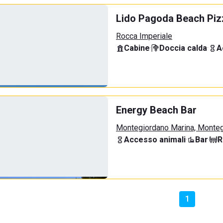
Lido Pagoda Beach Piz
Rocca Imperiale
Cabine
·
Doccia calda
·
A
Energy Beach Bar
Montegiordano Marina, Monte
Accesso animali
·
Bar
·
R
1