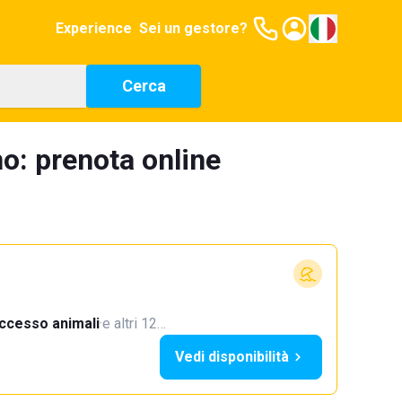
Experience
Sei un gestore?
Cerca
no: prenota online
ccesso animali
·
e altri 12…
Vedi disponibilità