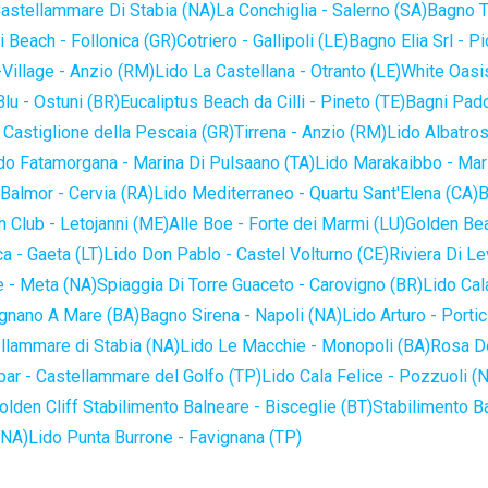
astellammare Di Stabia (NA)
La Conchiglia - Salerno (SA)
Bagno T
 Beach - Follonica (GR)
Cotriero - Gallipoli (LE)
Bagno Elia Srl - P
-Village - Anzio (RM)
Lido La Castellana - Otranto (LE)
White Oasis
lu - Ostuni (BR)
Eucaliptus Beach da Cilli - Pineto (TE)
Bagni Pado
 Castiglione della Pescaia (GR)
Tirrena - Anzio (RM)
Lido Albatros
do Fatamorgana - Marina Di Pulsaano (TA)
Lido Marakaibbo - Mar
Balmor - Cervia (RA)
Lido Mediterraneo - Quartu Sant'Elena (CA)
B
 Club - Letojanni (ME)
Alle Boe - Forte dei Marmi (LU)
Golden Bea
a - Gaeta (LT)
Lido Don Pablo - Castel Volturno (CE)
Riviera Di Le
 - Meta (NA)
Spiaggia Di Torre Guaceto - Carovigno (BR)
Lido Cal
ignano A Mare (BA)
Bagno Sirena - Napoli (NA)
Lido Arturo - Portic
llammare di Stabia (NA)
Lido Le Macchie - Monopoli (BA)
Rosa De
bar - Castellammare del Golfo (TP)
Lido Cala Felice - Pozzuoli (
olden Cliff Stabilimento Balneare - Bisceglie (BT)
Stabilimento B
(NA)
Lido Punta Burrone - Favignana (TP)