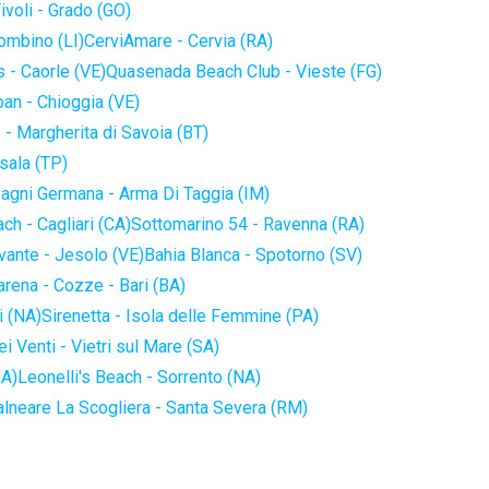
ivoli - Grado (GO)
iombino (LI)
CerviAmare - Cervia (RA)
 - Caorle (VE)
Quasenada Beach Club - Vieste (FG)
an - Chioggia (VE)
 - Margherita di Savoia (BT)
sala (TP)
agni Germana - Arma Di Taggia (IM)
ch - Cagliari (CA)
Sottomarino 54 - Ravenna (RA)
vante - Jesolo (VE)
Bahia Blanca - Spotorno (SV)
arena - Cozze - Bari (BA)
i (NA)
Sirenetta - Isola delle Femmine (PA)
i Venti - Vietri sul Mare (SA)
NA)
Leonelli's Beach - Sorrento (NA)
alneare La Scogliera - Santa Severa (RM)