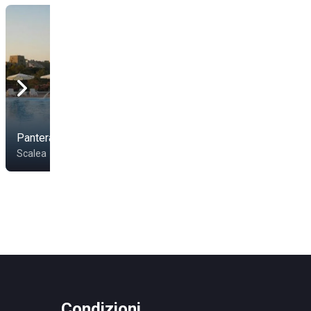
Pantera Rosa Village
Yuga Beach Club
Scalea
Villapiana
Condizioni