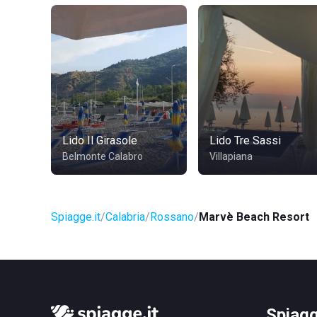
Lido Il Girasole
Lido Tre Sassi
Belmonte Calabro
Villapiana
Spiagge.it
Calabria
Rossano
Marvè Beach Resort
Spiagg