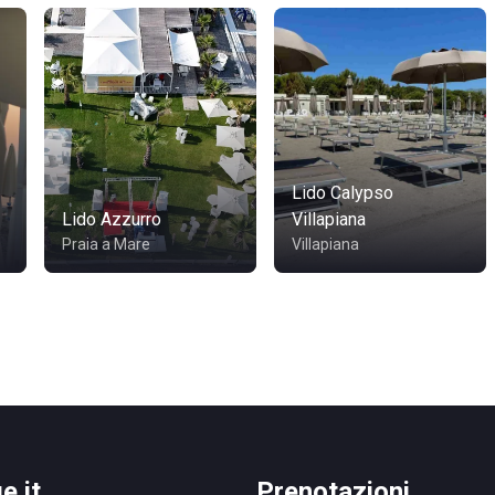
Lido Calypso
Lido Azzurro
Villapiana
Praia a Mare
Villapiana
e.it
Prenotazioni