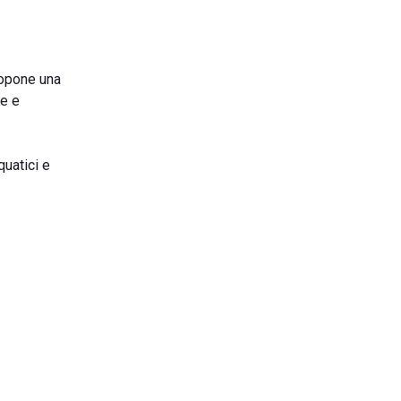
propone una
ne e
quatici e