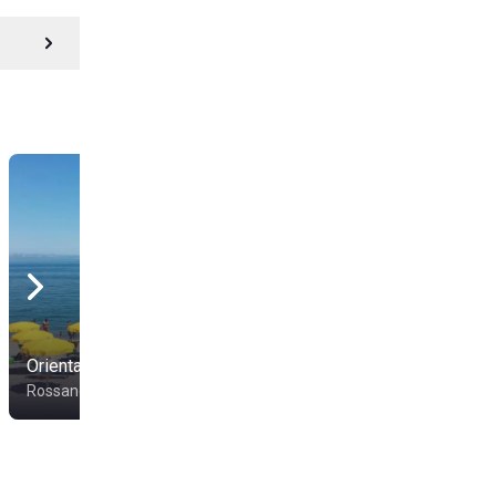
Oriental Park
Beach Club
Rossano
Rossano