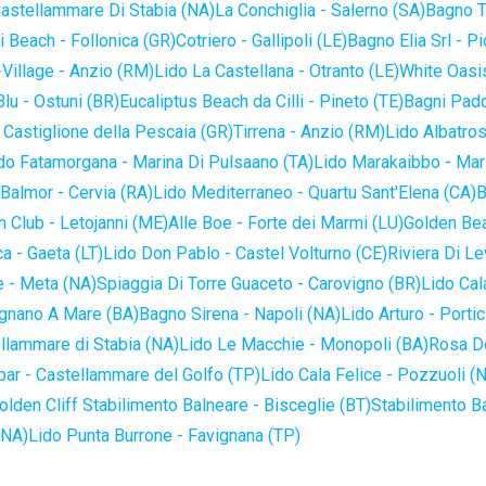
astellammare Di Stabia (NA)
La Conchiglia - Salerno (SA)
Bagno T
 Beach - Follonica (GR)
Cotriero - Gallipoli (LE)
Bagno Elia Srl - P
-Village - Anzio (RM)
Lido La Castellana - Otranto (LE)
White Oasis
lu - Ostuni (BR)
Eucaliptus Beach da Cilli - Pineto (TE)
Bagni Pado
 Castiglione della Pescaia (GR)
Tirrena - Anzio (RM)
Lido Albatros
do Fatamorgana - Marina Di Pulsaano (TA)
Lido Marakaibbo - Mar
Balmor - Cervia (RA)
Lido Mediterraneo - Quartu Sant'Elena (CA)
B
 Club - Letojanni (ME)
Alle Boe - Forte dei Marmi (LU)
Golden Bea
a - Gaeta (LT)
Lido Don Pablo - Castel Volturno (CE)
Riviera Di Le
 - Meta (NA)
Spiaggia Di Torre Guaceto - Carovigno (BR)
Lido Cal
ignano A Mare (BA)
Bagno Sirena - Napoli (NA)
Lido Arturo - Portic
llammare di Stabia (NA)
Lido Le Macchie - Monopoli (BA)
Rosa De
bar - Castellammare del Golfo (TP)
Lido Cala Felice - Pozzuoli (
olden Cliff Stabilimento Balneare - Bisceglie (BT)
Stabilimento B
(NA)
Lido Punta Burrone - Favignana (TP)