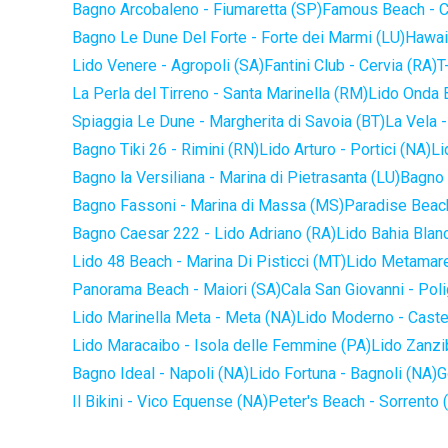
Bagno Arcobaleno - Fiumaretta (SP)
Famous Beach - C
Bagno Le Dune Del Forte - Forte dei Marmi (LU)
Hawaii
Lido Venere - Agropoli (SA)
Fantini Club - Cervia (RA)
T
La Perla del Tirreno - Santa Marinella (RM)
Lido Onda B
Spiaggia Le Dune - Margherita di Savoia (BT)
La Vela -
Bagno Tiki 26 - Rimini (RN)
Lido Arturo - Portici (NA)
Li
Bagno la Versiliana - Marina di Pietrasanta (LU)
Bagno 
Bagno Fassoni - Marina di Massa (MS)
Paradise Beach
Bagno Caesar 222 - Lido Adriano (RA)
Lido Bahia Blanc
Lido 48 Beach - Marina Di Pisticci (MT)
Lido Metamare
Panorama Beach - Maiori (SA)
Cala San Giovanni - Pol
Lido Marinella Meta - Meta (NA)
Lido Moderno - Caste
Lido Maracaibo - Isola delle Femmine (PA)
Lido Zanzi
Bagno Ideal - Napoli (NA)
Lido Fortuna - Bagnoli (NA)
G
Il Bikini - Vico Equense (NA)
Peter's Beach - Sorrento 