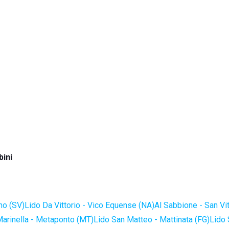
ini
no (SV)
Lido Da Vittorio - Vico Equense (NA)
Al Sabbione - San Vi
Marinella - Metaponto (MT)
Lido San Matteo - Mattinata (FG)
Lido 