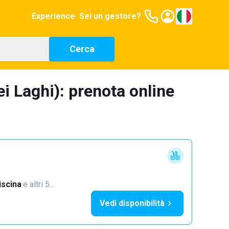
Experience
Sei un gestore?
Cerca
i Laghi): prenota online
iscina
·
e altri 5…
Vedi disponibilità