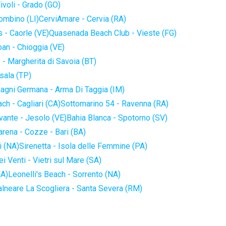
ivoli - Grado (GO)
iombino (LI)
CerviAmare - Cervia (RA)
 - Caorle (VE)
Quasenada Beach Club - Vieste (FG)
an - Chioggia (VE)
 - Margherita di Savoia (BT)
sala (TP)
agni Germana - Arma Di Taggia (IM)
ch - Cagliari (CA)
Sottomarino 54 - Ravenna (RA)
vante - Jesolo (VE)
Bahia Blanca - Spotorno (SV)
arena - Cozze - Bari (BA)
i (NA)
Sirenetta - Isola delle Femmine (PA)
i Venti - Vietri sul Mare (SA)
NA)
Leonelli's Beach - Sorrento (NA)
alneare La Scogliera - Santa Severa (RM)