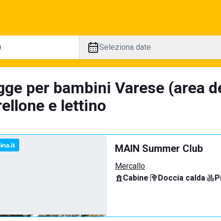
Seleziona date
gge per bambini Varese (area de
llone e lettino
MAIN Summer Club
Mercallo
Cabine
·
Doccia calda
·
P