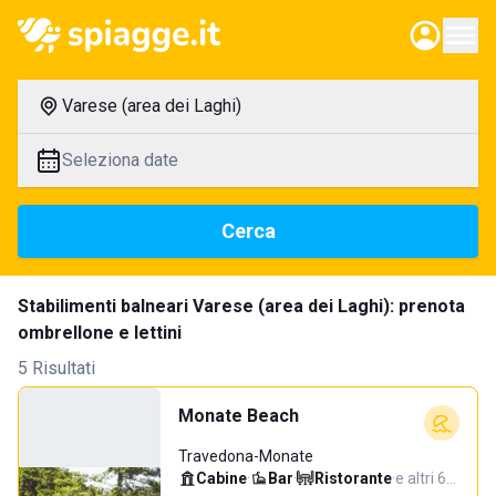
Varese (area dei Laghi)
Seleziona date
Cerca
Stabilimenti balneari Varese (area dei Laghi): prenota
ombrellone e lettini
5 Risultati
Monate Beach
Travedona-Monate
Cabine
·
Bar
·
Ristorante
·
e altri 6…