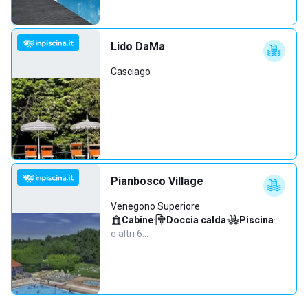
Lido DaMa
Casciago
Pianbosco Village
Venegono Superiore
Cabine
·
Doccia calda
·
Piscina
·
e altri 6…