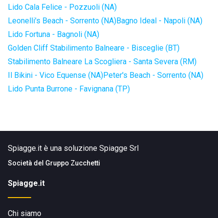
Lido Cala Felice - Pozzuoli (NA)
Leonelli's Beach - Sorrento (NA)
Bagno Ideal - Napoli (NA)
Lido Fortuna - Bagnoli (NA)
Golden Cliff Stabilimento Balneare - Bisceglie (BT)
Stabilimento Balneare La Scogliera - Santa Severa (RM)
Il Bikini - Vico Equense (NA)
Peter's Beach - Sorrento (NA)
Lido Punta Burrone - Favignana (TP)
Spiagge.it è una soluzione Spiagge Srl
Società del
Gruppo Zucchetti
Spiagge.it
Chi siamo