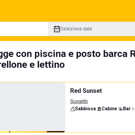
Seleziona date
gge con piscina e posto barca 
llone e lettino
Red Sunset
Scoglitti
Sabbiosa
·
Cabine
·
Bar
·
e