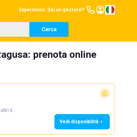
Experience
Sei un gestore?
Cerca
Ragusa: prenota online
 altri 6…
Vedi disponibilità