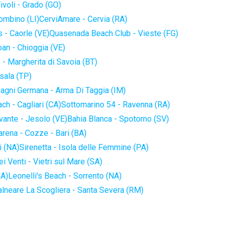
ivoli - Grado (GO)
iombino (LI)
CerviAmare - Cervia (RA)
 - Caorle (VE)
Quasenada Beach Club - Vieste (FG)
an - Chioggia (VE)
 - Margherita di Savoia (BT)
sala (TP)
agni Germana - Arma Di Taggia (IM)
ch - Cagliari (CA)
Sottomarino 54 - Ravenna (RA)
vante - Jesolo (VE)
Bahia Blanca - Spotorno (SV)
arena - Cozze - Bari (BA)
i (NA)
Sirenetta - Isola delle Femmine (PA)
i Venti - Vietri sul Mare (SA)
NA)
Leonelli's Beach - Sorrento (NA)
alneare La Scogliera - Santa Severa (RM)