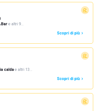
a
Bar
·
e altri 9…
Scopri di più
a calda
·
e altri 13…
Scopri di più