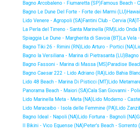
Bagno Arcobaleno - Fiumaretta (SP)
Famous Beach - C
Bagno Le Dune Del Forte - Forte dei Marmi (LU)
Hawaii
Lido Venere - Agropoli (SA)
Fantini Club - Cervia (RA)
T
La Perla del Tirreno - Santa Marinella (RM)
Lido Onda B
Spiaggia Le Dune - Margherita di Savoia (BT)
La Vela -
Bagno Tiki 26 - Rimini (RN)
Lido Arturo - Portici (NA)
Li
Bagno la Versiliana - Marina di Pietrasanta (LU)
Bagno 
Bagno Fassoni - Marina di Massa (MS)
Paradise Beach
Bagno Caesar 222 - Lido Adriano (RA)
Lido Bahia Blanc
Lido 48 Beach - Marina Di Pisticci (MT)
Lido Metamare
Panorama Beach - Maiori (SA)
Cala San Giovanni - Pol
Lido Marinella Meta - Meta (NA)
Lido Moderno - Caste
Lido Maracaibo - Isola delle Femmine (PA)
Lido Zanzi
Bagno Ideal - Napoli (NA)
Lido Fortuna - Bagnoli (NA)
G
Il Bikini - Vico Equense (NA)
Peter's Beach - Sorrento 