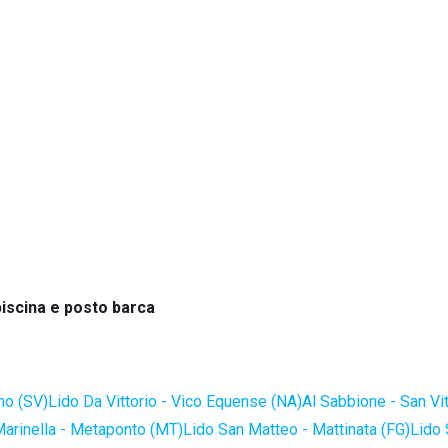
iscina e posto barca
no (SV)
Lido Da Vittorio - Vico Equense (NA)
Al Sabbione - San Vi
Marinella - Metaponto (MT)
Lido San Matteo - Mattinata (FG)
Lido 