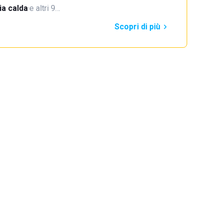
a calda
·
e altri 9…
Scopri di più