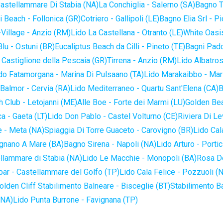
astellammare Di Stabia (NA)
La Conchiglia - Salerno (SA)
Bagno T
 Beach - Follonica (GR)
Cotriero - Gallipoli (LE)
Bagno Elia Srl - P
-Village - Anzio (RM)
Lido La Castellana - Otranto (LE)
White Oasis
lu - Ostuni (BR)
Eucaliptus Beach da Cilli - Pineto (TE)
Bagni Pado
 Castiglione della Pescaia (GR)
Tirrena - Anzio (RM)
Lido Albatros
do Fatamorgana - Marina Di Pulsaano (TA)
Lido Marakaibbo - Mar
Balmor - Cervia (RA)
Lido Mediterraneo - Quartu Sant'Elena (CA)
B
 Club - Letojanni (ME)
Alle Boe - Forte dei Marmi (LU)
Golden Bea
a - Gaeta (LT)
Lido Don Pablo - Castel Volturno (CE)
Riviera Di Le
 - Meta (NA)
Spiaggia Di Torre Guaceto - Carovigno (BR)
Lido Cal
ignano A Mare (BA)
Bagno Sirena - Napoli (NA)
Lido Arturo - Portic
llammare di Stabia (NA)
Lido Le Macchie - Monopoli (BA)
Rosa De
bar - Castellammare del Golfo (TP)
Lido Cala Felice - Pozzuoli (
olden Cliff Stabilimento Balneare - Bisceglie (BT)
Stabilimento B
(NA)
Lido Punta Burrone - Favignana (TP)