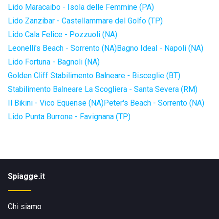
Lido Maracaibo - Isola delle Femmine (PA)
Lido Zanzibar - Castellammare del Golfo (TP)
Lido Cala Felice - Pozzuoli (NA)
Leonelli's Beach - Sorrento (NA)
Bagno Ideal - Napoli (NA)
Lido Fortuna - Bagnoli (NA)
Golden Cliff Stabilimento Balneare - Bisceglie (BT)
Stabilimento Balneare La Scogliera - Santa Severa (RM)
Il Bikini - Vico Equense (NA)
Peter's Beach - Sorrento (NA)
Lido Punta Burrone - Favignana (TP)
Spiagge.it
Chi siamo