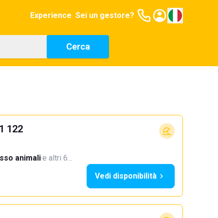
Experience
Sei un gestore?
Cerca
21 122
sso animali
·
e altri 6…
Vedi disponibilità