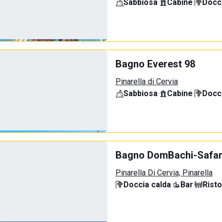
Sabbiosa
·
Cabine
·
Docci
Bagno Everest 98
Pinarella di Cervia
Sabbiosa
·
Cabine
·
Docci
Bagno DomBachi-Safar
Pinarella Di Cervia, Pinarella
Doccia calda
·
Bar
·
Rist