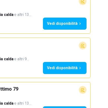
a calda
·
e altri 13…
Vedi disponibilità
a calda
·
e altri 9…
Vedi disponibilità
ttimo 79
a calda
·
e altri 13…