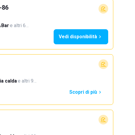
-86
Bar
·
e altri 6…
Vedi disponibilità
a calda
·
e altri 9…
Scopri di più