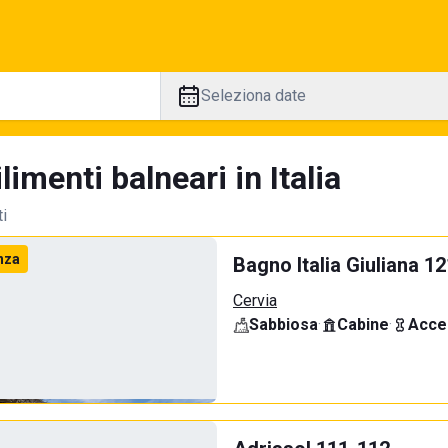
Seleziona date
limenti balneari in Italia
ti
nza
Bagno Italia Giuliana 1
Cervia
Sabbiosa
·
Cabine
·
Acce