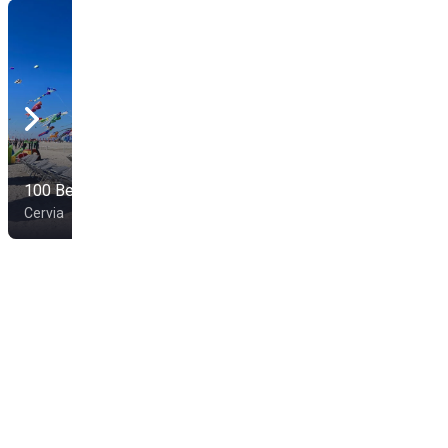
100 Beach
CerviAmare
Cervia
Cervia