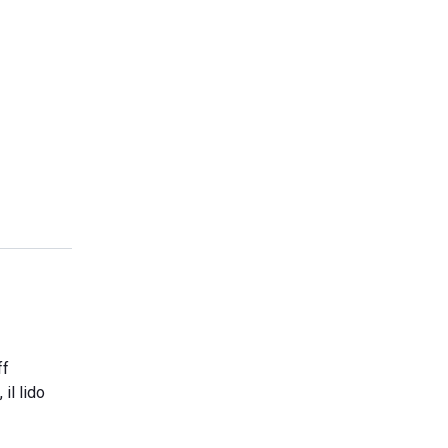
ff
 il lido