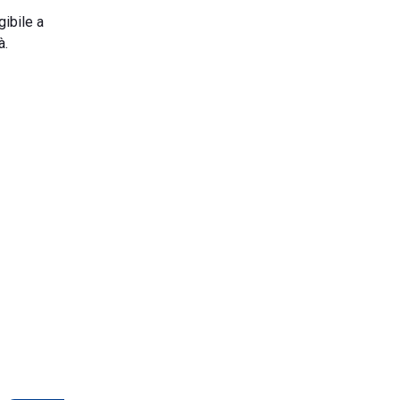
gibile a
à.