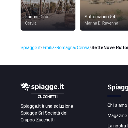
Fantini Club
Sottomarino 54
Cervia
Marina Di Ravenna
Spiagge.it
Emilia-Romagna
Cervia
SetteNove Risto
Spiagg
Chi siamo
Spiagge.it è una soluzione
Spiagge Srl
Società del
Magazine
Gruppo Zucchetti
La nostra 