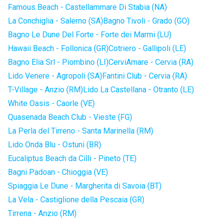
Famous Beach - Castellammare Di Stabia (NA)
La Conchiglia - Salerno (SA)
Bagno Tivoli - Grado (GO)
Bagno Le Dune Del Forte - Forte dei Marmi (LU)
Hawaii Beach - Follonica (GR)
Cotriero - Gallipoli (LE)
Bagno Elia Srl - Piombino (LI)
CerviAmare - Cervia (RA)
Lido Venere - Agropoli (SA)
Fantini Club - Cervia (RA)
T-Village - Anzio (RM)
Lido La Castellana - Otranto (LE)
White Oasis - Caorle (VE)
Quasenada Beach Club - Vieste (FG)
La Perla del Tirreno - Santa Marinella (RM)
Lido Onda Blu - Ostuni (BR)
Eucaliptus Beach da Cilli - Pineto (TE)
Bagni Padoan - Chioggia (VE)
Spiaggia Le Dune - Margherita di Savoia (BT)
La Vela - Castiglione della Pescaia (GR)
Tirrena - Anzio (RM)