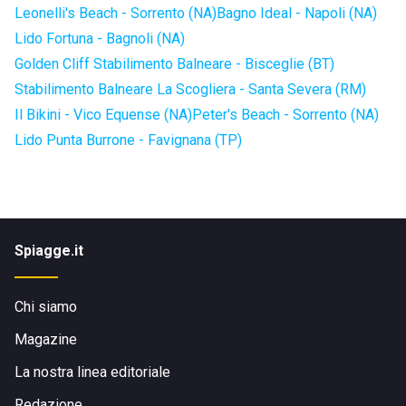
Leonelli's Beach - Sorrento (NA)
Bagno Ideal - Napoli (NA)
Lido Fortuna - Bagnoli (NA)
Golden Cliff Stabilimento Balneare - Bisceglie (BT)
Stabilimento Balneare La Scogliera - Santa Severa (RM)
Il Bikini - Vico Equense (NA)
Peter's Beach - Sorrento (NA)
Lido Punta Burrone - Favignana (TP)
Spiagge.it
Chi siamo
Magazine
La nostra linea editoriale
Redazione