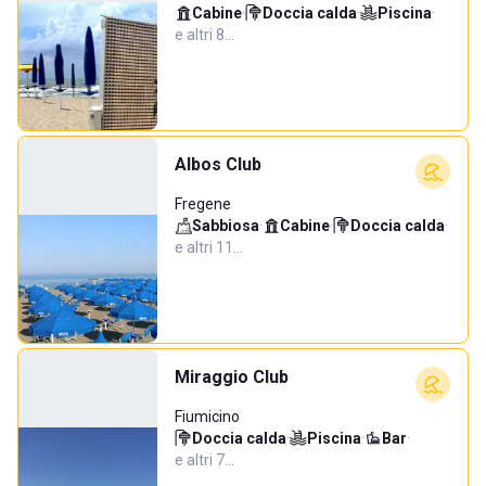
Cabine
·
Doccia calda
·
Piscina
·
e altri 8…
Albos Club
Fregene
Sabbiosa
·
Cabine
·
Doccia calda
·
e altri 11…
Miraggio Club
Fiumicino
Doccia calda
·
Piscina
·
Bar
·
e altri 7…