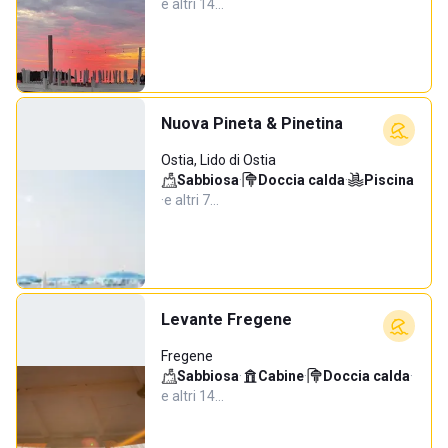
e altri 14…
Nuova Pineta & Pinetina
Ostia, Lido di Ostia
Sabbiosa
·
Doccia calda
·
Piscina
·
e altri 7…
Levante Fregene
Fregene
Sabbiosa
·
Cabine
·
Doccia calda
·
e altri 14…