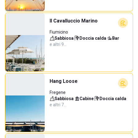
Il Cavalluccio Marino
Fiumicino
Sabbiosa
·
Doccia calda
·
Bar
·
e altri 9…
Hang Loose
Fregene
Sabbiosa
·
Cabine
·
Doccia calda
·
e altri 7…