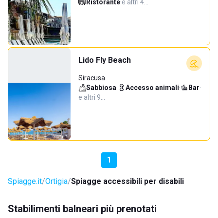
Ristorante
·
e altri 4…
Lido Fly Beach
Siracusa
Sabbiosa
·
Accesso animali
·
Bar
·
e altri 9…
1
Spiagge.it
Ortigia
Spiagge accessibili per disabili
Stabilimenti balneari più prenotati