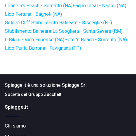
Leonelli's Beach - Sorrento (NA)
Bagno Ideal - Napoli (NA)
Lido Fortuna - Bagnoli (NA)
Golden Cliff Stabilimento Balneare - Bisceglie (BT)
Stabilimento Balneare La Scogliera - Santa Severa (RM)
Il Bikini - Vico Equense (NA)
Peter's Beach - Sorrento (NA)
Lido Punta Burrone - Favignana (TP)
Spiagge.it è una soluzione Spiagge Srl
Società del
Gruppo Zucchetti
Spiagge.it
Chi siamo