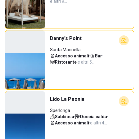
e altri 9…
Danny's Point
Santa Marinella
Accesso animali
·
Bar
·
Ristorante
·
e altri 5…
Lido La Peonia
Sperlonga
Sabbiosa
·
Doccia calda
·
Accesso animali
·
e altri 4…