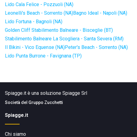
Lido Cala Felice - Pozzuoli (NA)
Leonelli's Beach - Sorrento (NA)
Bagno Ideal - Napoli (NA)
Lido Fortuna - Bagnoli (NA)
Golden Cliff Stabilimento Balneare - Bisceglie (BT)
Stabilimento Balneare La Scogliera - Santa Severa (RM)
Il Bikini - Vico Equense (NA)
Peter's Beach - Sorrento (NA)
Lido Punta Burrone - Favignana (TP)
Spiagge.it è una soluzione Spiagge Srl
Società del
Gruppo Zucchetti
Spiagge.it
Chi siamo