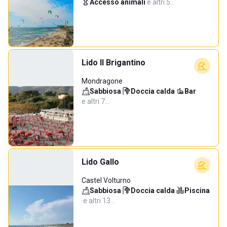
Accesso animali
·
e altri 5…
Lido Il Brigantino
Mondragone
Sabbiosa
·
Doccia calda
·
Bar
·
e altri 7…
Lido Gallo
Castel Volturno
Sabbiosa
·
Doccia calda
·
Piscina
·
e altri 13…