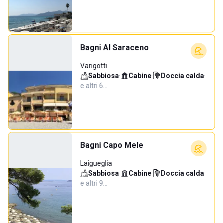
Bagni Al Saraceno
Varigotti
Sabbiosa
·
Cabine
·
Doccia calda
·
e altri 6…
Bagni Capo Mele
Laigueglia
Sabbiosa
·
Cabine
·
Doccia calda
·
e altri 9…