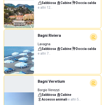
Sabbiosa
·
Cabine
·
Doccia calda
·
e altri 12…
Bagni Riviera
Lavagna
Sabbiosa
·
Cabine
·
Doccia calda
·
e altri 7…
Bagni Veretium
Borgio Verezzi
Sabbiosa
·
Cabine
·
Accesso animali
·
e altri 5…