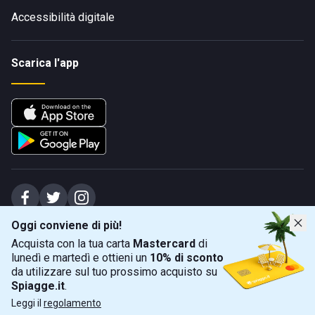
Accessibilità digitale
Scarica l'app
Oggi conviene di più!
Spiagge Srl - Sede legale: Via Marecchiese 48, 47923 Rimini (RN), IT -
Acquista con la tua carta
Mastercard
di
capitale sociale Euro 31245,57 - Iscritta al registro delle imprese di Rimini
lunedì e martedì e ottieni un
10% di sconto
Sede operativa: Via Flaminia 180, 47924 Rimini (RN), IT
-
+39 0541 772375
-
info@spiagge.it
- p.i./c.f. 04536640404
da utilizzare sul tuo prossimo acquisto su
Spiagge.it
.
Mappa
Filtra
©
2026
Spiagge Srl. Tutti i diritti riservati.
Leggi il
regolamento