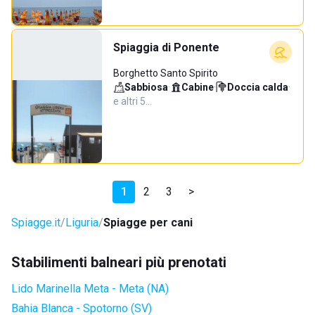
Spiaggia di Ponente
Borghetto Santo Spirito
Sabbiosa
·
Cabine
·
Doccia calda
·
e altri 5…
1
2
3
>
Spiagge.it
Liguria
Spiagge per cani
Stabilimenti balneari più prenotati
Lido Marinella Meta - Meta (NA)
Bahia Blanca - Spotorno (SV)