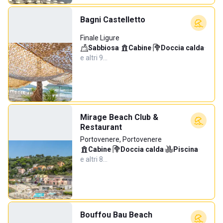
Bagni Castelletto
Finale Ligure
Sabbiosa
·
Cabine
·
Doccia calda
·
e altri 9…
Mirage Beach Club &
Restaurant
Portovenere, Portovenere
Cabine
·
Doccia calda
·
Piscina
·
e altri 8…
Bouffou Bau Beach