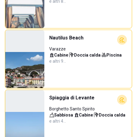
e altri 8…
Nautilus Beach
Varazze
Cabine
·
Doccia calda
·
Piscina
·
e altri 9…
Spiaggia di Levante
Borghetto Santo Spirito
Sabbiosa
·
Cabine
·
Doccia calda
·
e altri 4…