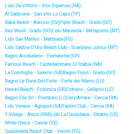
Lido Da Vittorio - Vico Equense (NA)
Al Sabbione - San Vito Lo Capo (TP)
Baba Beach - Alassio (SV)
Piper Beach - Grado (GO)
Key West - Grado (GO)
Lido Marinella - Metaponto (MT)
Lido San Matteo - Mattinata (FG)
Lido Sabbia D'Oro Beach Club - Scanzano Jonico (MT)
Bagno Arcobaleno - Fiumaretta (SP)
Famous Beach - Castellammare Di Stabia (NA)
La Conchiglia - Salerno (SA)
Bagno Tivoli - Grado (GO)
Bagno Le Dune Del Forte - Forte dei Marmi (LU)
Hawaii Beach - Follonica (GR)
Cotriero - Gallipoli (LE)
Bagno Elia Srl - Piombino (LI)
CerviAmare - Cervia (RA)
Lido Venere - Agropoli (SA)
Fantini Club - Cervia (RA)
T-Village - Anzio (RM)
Lido La Castellana - Otranto (LE)
White Oasis - Caorle (VE)
Quasenada Beach Club - Vieste (FG)