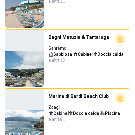
e altri 3…
Bagni Matuzia & Tartaruga
Sanremo
Sabbiosa
·
Cabine
·
Doccia calda
·
e altri 10…
Marina di Bardi Beach Club
Zoagli
Cabine
·
Doccia calda
·
Piscina
·
e altri 8…