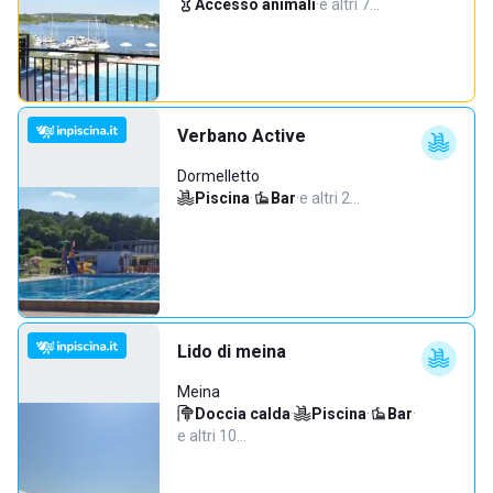
Accesso animali
·
e altri 7…
Verbano Active
Dormelletto
Piscina
·
Bar
·
e altri 2…
Lido di meina
Meina
Doccia calda
·
Piscina
·
Bar
·
e altri 10…