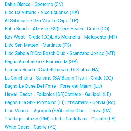
Bahia Blanca - Spotorno (SV)
Lido Da Vittorio - Vico Equense (NA)
Al Sabbione - San Vito Lo Capo (TP)
Baba Beach - Alassio (SV)
Piper Beach - Grado (GO)
Key West - Grado (GO)
Lido Marinella - Metaponto (MT)
Lido San Matteo - Mattinata (FG)
Lido Sabbia D'Oro Beach Club - Scanzano Jonico (MT)
Bagno Arcobaleno - Fiumaretta (SP)
Famous Beach - Castellammare Di Stabia (NA)
La Conchiglia - Salerno (SA)
Bagno Tivoli - Grado (GO)
Bagno Le Dune Del Forte - Forte dei Marmi (LU)
Hawaii Beach - Follonica (GR)
Cotriero - Gallipoli (LE)
Bagno Elia Srl - Piombino (LI)
CerviAmare - Cervia (RA)
Lido Venere - Agropoli (SA)
Fantini Club - Cervia (RA)
T-Village - Anzio (RM)
Lido La Castellana - Otranto (LE)
White Oasis - Caorle (VE)