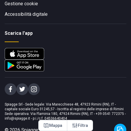
Gestione cookie
Accessibilità digitale
Scarica l'app
Spiagge Srl - Sede legale: Via Marecchiese 48, 47923 Rimini (RN), IT -
capitale sociale Euro 31245,57 - Iscritta al registro delle imprese di Rimini
Sede operativa: Via Flaminia 180, 47924 Rimini (RN), IT
-
+39 0541 772375
-
info@spiagge.it
- p.i./c.f. 04536640404
Mappa
Filtra
©
2026
Spiagge Srl. Tutti i diritti riservati.