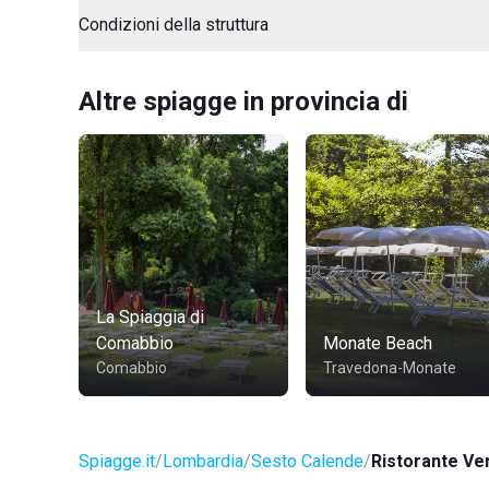
Condizioni della struttura
Altre spiagge in provincia di
La Spiaggia di
Comabbio
Monate Beach
Comabbio
Travedona-Monate
Spiagge.it
Lombardia
Sesto Calende
Ristorante Ve