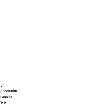
sul
opportunità
 è anche
re è