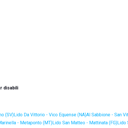
 disabili
no (SV)
Lido Da Vittorio - Vico Equense (NA)
Al Sabbione - San Vi
Marinella - Metaponto (MT)
Lido San Matteo - Mattinata (FG)
Lido 