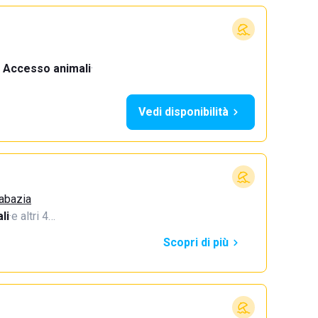
Accesso animali
·
Vedi disponibilità
Sabazia
li
·
e altri 4…
Scopri di più