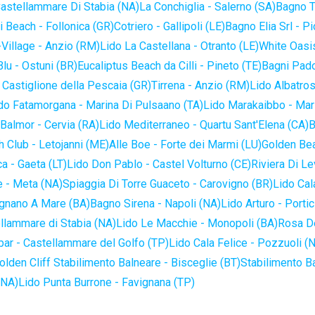
astellammare Di Stabia (NA)
La Conchiglia - Salerno (SA)
Bagno T
 Beach - Follonica (GR)
Cotriero - Gallipoli (LE)
Bagno Elia Srl - P
-Village - Anzio (RM)
Lido La Castellana - Otranto (LE)
White Oasis
lu - Ostuni (BR)
Eucaliptus Beach da Cilli - Pineto (TE)
Bagni Pado
 Castiglione della Pescaia (GR)
Tirrena - Anzio (RM)
Lido Albatros
do Fatamorgana - Marina Di Pulsaano (TA)
Lido Marakaibbo - Mar
Balmor - Cervia (RA)
Lido Mediterraneo - Quartu Sant'Elena (CA)
B
 Club - Letojanni (ME)
Alle Boe - Forte dei Marmi (LU)
Golden Bea
a - Gaeta (LT)
Lido Don Pablo - Castel Volturno (CE)
Riviera Di Le
 - Meta (NA)
Spiaggia Di Torre Guaceto - Carovigno (BR)
Lido Cal
ignano A Mare (BA)
Bagno Sirena - Napoli (NA)
Lido Arturo - Portic
llammare di Stabia (NA)
Lido Le Macchie - Monopoli (BA)
Rosa De
bar - Castellammare del Golfo (TP)
Lido Cala Felice - Pozzuoli (
olden Cliff Stabilimento Balneare - Bisceglie (BT)
Stabilimento B
(NA)
Lido Punta Burrone - Favignana (TP)