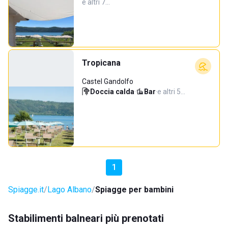
e altri 7…
Tropicana
Castel Gandolfo
Doccia calda
·
Bar
·
e altri 5…
1
Spiagge.it
Lago Albano
Spiagge per bambini
Stabilimenti balneari più prenotati