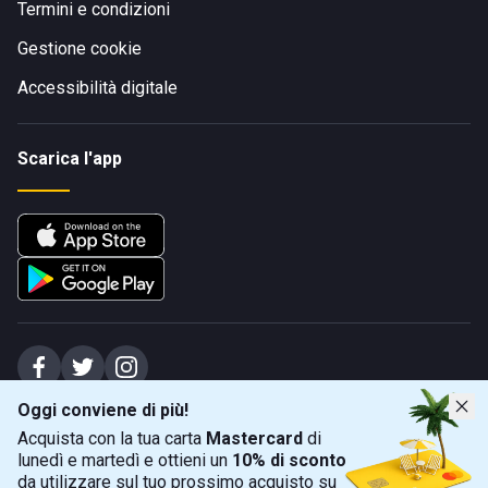
Termini e condizioni
Gestione cookie
Accessibilità digitale
Scarica l'app
Oggi conviene di più!
Spiagge Srl - Sede legale: Via Marecchiese 48, 47923 Rimini (RN), IT -
Acquista con la tua carta
Mastercard
di
capitale sociale Euro 31245,57 - Iscritta al registro delle imprese di Rimini
lunedì e martedì e ottieni un
10% di sconto
Sede operativa: Via Flaminia 180, 47924 Rimini (RN), IT
-
+39 0541 772375
-
info@spiagge.it
- p.i./c.f. 04536640404
da utilizzare sul tuo prossimo acquisto su