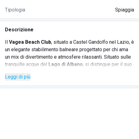
Tipologia
Spiaggia
Descrizione
Il
Vagea Beach Club
, situato a Castel Gandolfo nel Lazio, è
un elegante stabilimento balneare progettato per chi ama
un mix di divertimento e atmosfere rilassanti. Situato sulle
tranquille acque del
Lago di Albano
, si distingue per il suo
arredamento curato e moderno, e per la presenza di prato
Leggi di più
verde. Il lido offre postazioni con ombrelloni e lettini,
sapientemente distanziati, per garantire a tutti gli ospiti
relax e privacy
. Il
Vagea Beach Club
si impegna a offrire
accessibilità e inclusività
per chi ha difficoltà motorie,
intolleranze alimentari o allergie, con cibi dedicati nei punti
ristoro.
SERVIZI