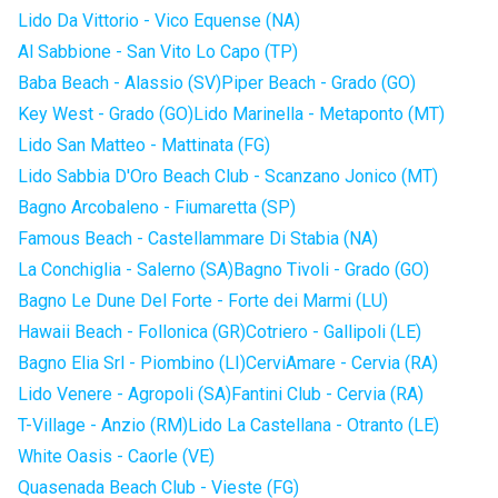
Lido Da Vittorio - Vico Equense (NA)
Al Sabbione - San Vito Lo Capo (TP)
Baba Beach - Alassio (SV)
Piper Beach - Grado (GO)
Key West - Grado (GO)
Lido Marinella - Metaponto (MT)
Lido San Matteo - Mattinata (FG)
Lido Sabbia D'Oro Beach Club - Scanzano Jonico (MT)
Bagno Arcobaleno - Fiumaretta (SP)
Famous Beach - Castellammare Di Stabia (NA)
La Conchiglia - Salerno (SA)
Bagno Tivoli - Grado (GO)
Bagno Le Dune Del Forte - Forte dei Marmi (LU)
Hawaii Beach - Follonica (GR)
Cotriero - Gallipoli (LE)
Bagno Elia Srl - Piombino (LI)
CerviAmare - Cervia (RA)
Lido Venere - Agropoli (SA)
Fantini Club - Cervia (RA)
T-Village - Anzio (RM)
Lido La Castellana - Otranto (LE)
White Oasis - Caorle (VE)
Quasenada Beach Club - Vieste (FG)