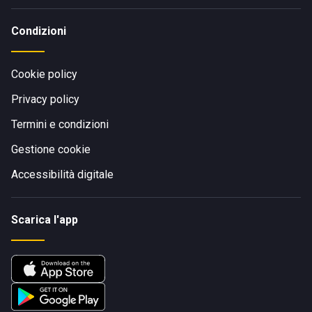
In auto: inserisci “Spiaggia Playa, Castellammare del Golfo”
nel navigatore e segui le indicazioni per la spiaggia.
Condizioni
Con i mezzi pubblici: raggiungi Castellammare del Golfo e
prosegui verso la Spiaggia Playa con i collegamenti locali.
A piedi: se ti trovi già in zona Spiaggia Playa, segui le
Cookie policy
indicazioni sul lungomare fino allo stabilimento.
Privacy policy
Termini e condizioni
Gestione cookie
Accessibilità digitale
Scarica l'app