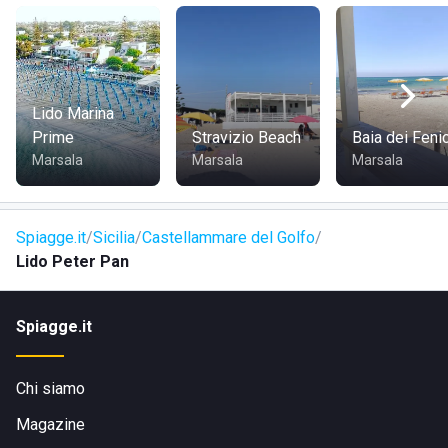
Per i più piccoli è disponibile una zona giochi attrezzata,
pensata per garantire momenti di divertimento in totale
sicurezza, mentre gli adulti possono concedersi qualche
attimo di relax.
Lido Marina
Prime
Stravizio Beach
Baia dei Fenic
Le attività disponibili sono numerose e pensate per
Marsala
Marsala
Marsala
rendere ogni giornata dinamica e divertente:
Beach volley
Spiagge.it
Sicilia
Castellammare del Golfo
Beach soccer
Lido Peter Pan
Tv
Sup
Spiagge.it
Pedalò
Kayak
Chi siamo
Grazie a tutte queste attività è praticamente impossibile
annoiarsi. Gli ospiti possono vivere ogni esperienza in
Magazine
totale tranquillità grazie alla presenza costante di