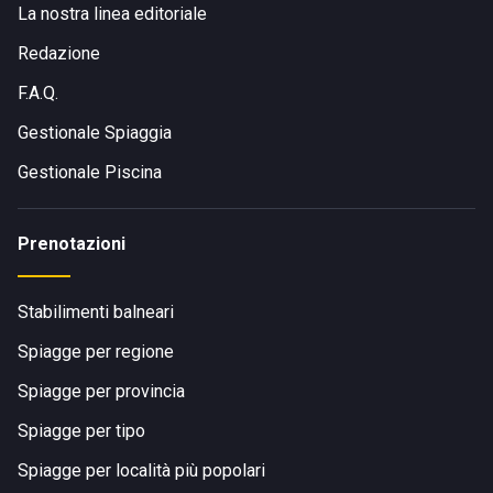
La nostra linea editoriale
personale qualificato dedicato alla sicurezza in spiaggia.
Redazione
Il lido è inoltre accessibile anche alle persone con
F.A.Q.
disabilità, confermando l’attenzione verso l’accoglienza e
l’inclusività.
Gestionale Spiaggia
Gestionale Piscina
Il Lido Peter Pan rappresenta oggi una delle realtà più
apprezzate tra gli stabilimenti balneari del territorio, un
luogo dove relax, mare, buon cibo e divertimento si
Prenotazioni
incontrano per creare momenti indimenticabili.
Stabilimenti balneari
DOVE SI TROVA
Spiagge per regione
Spiaggia Playa (Plaja), 91014 Castellammare del Golfo
Spiagge per provincia
(TP), Castellammare del Golfo.
Spiagge per tipo
COME RAGGIUNGERE
Spiagge per località più popolari