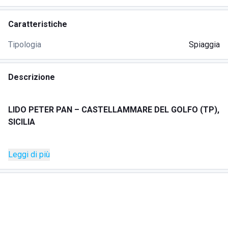
Caratteristiche
Tipologia
Spiaggia
Descrizione
LIDO PETER PAN – CASTELLAMMARE DEL GOLFO (TP),
SICILIA
DESCRIZIONE
Leggi di più
l Lido Peter Pan è uno splendido stabilimento balneare
situato a Castellammare del Golfo, in provincia di Trapani.
Dal 1995 rappresenta un punto di riferimento per chi
desidera vivere il mare all’insegna del relax, del
divertimento e dei servizi di qualità. Il lido è gestito con