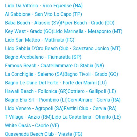
Lido Da Vittorio - Vico Equense (NA)
Al Sabbione - San Vito Lo Capo (TP)
Baba Beach - Alassio (SV)
Piper Beach - Grado (GO)
Key West - Grado (GO)
Lido Marinella - Metaponto (MT)
Lido San Matteo - Mattinata (FG)
Lido Sabbia D'Oro Beach Club - Scanzano Jonico (MT)
Bagno Arcobaleno - Fiumaretta (SP)
Famous Beach - Castellammare Di Stabia (NA)
La Conchiglia - Salerno (SA)
Bagno Tivoli - Grado (GO)
Bagno Le Dune Del Forte - Forte dei Marmi (LU)
Hawaii Beach - Follonica (GR)
Cotriero - Gallipoli (LE)
Bagno Elia Srl - Piombino (LI)
CerviAmare - Cervia (RA)
Lido Venere - Agropoli (SA)
Fantini Club - Cervia (RA)
T-Village - Anzio (RM)
Lido La Castellana - Otranto (LE)
White Oasis - Caorle (VE)
Quasenada Beach Club - Vieste (FG)