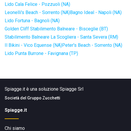
Lido Cala Felice - Pozzuoli (NA)
Leonelli's Beach - Sorrento (NA)
Bagno Ideal - Napoli (NA)
Lido Fortuna - Bagnoli (NA)
Golden Cliff Stabilimento Balneare - Bisceglie (BT)
Stabilimento Balneare La Scogliera - Santa Severa (RM)
Il Bikini - Vico Equense (NA)
Peter's Beach - Sorrento (NA)
Lido Punta Burrone - Favignana (TP)
Spiagge.it è una soluzione Spiagge Srl
Società del
Gruppo Zucchetti
Spiagge.it
Chi siamo