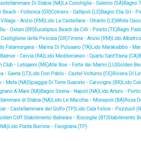
astellammare Di Stabia (NA)
La Conchiglia - Salerno (SA)
Bagno T
 Beach - Follonica (GR)
Cotriero - Gallipoli (LE)
Bagno Elia Srl - P
-Village - Anzio (RM)
Lido La Castellana - Otranto (LE)
White Oasis
lu - Ostuni (BR)
Eucaliptus Beach da Cilli - Pineto (TE)
Bagni Pado
 Castiglione della Pescaia (GR)
Tirrena - Anzio (RM)
Lido Albatros
do Fatamorgana - Marina Di Pulsaano (TA)
Lido Marakaibbo - Mar
Balmor - Cervia (RA)
Lido Mediterraneo - Quartu Sant'Elena (CA)
B
 Club - Letojanni (ME)
Alle Boe - Forte dei Marmi (LU)
Golden Bea
a - Gaeta (LT)
Lido Don Pablo - Castel Volturno (CE)
Riviera Di Le
 - Meta (NA)
Spiaggia Di Torre Guaceto - Carovigno (BR)
Lido Cal
ignano A Mare (BA)
Bagno Sirena - Napoli (NA)
Lido Arturo - Portic
llammare di Stabia (NA)
Lido Le Macchie - Monopoli (BA)
Rosa De
bar - Castellammare del Golfo (TP)
Lido Cala Felice - Pozzuoli (
olden Cliff Stabilimento Balneare - Bisceglie (BT)
Stabilimento B
(NA)
Lido Punta Burrone - Favignana (TP)