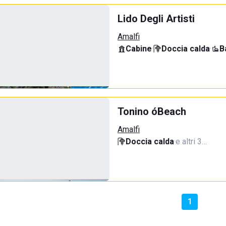
Lido Degli Artisti
Amalfi
Cabine
·
Doccia calda
·
B
Tonino óBeach
Amalfi
Doccia calda
·
e altri 3…
1