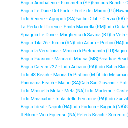
Bagno Arcobaleno - Fiumaretta (SP)
Famous Beach - C
Bagno Le Dune Del Forte - Forte dei Marmi (LU)
Hawaii
Lido Venere - Agropoli (SA)
Fantini Club - Cervia (RA)
T
La Perla del Tirreno - Santa Marinella (RM)
Lido Onda B
Spiaggia Le Dune - Margherita di Savoia (BT)
La Vela -
Bagno Tiki 26 - Rimini (RN)
Lido Arturo - Portici (NA)
Li
Bagno la Versiliana - Marina di Pietrasanta (LU)
Bagno 
Bagno Fassoni - Marina di Massa (MS)
Paradise Beach
Bagno Caesar 222 - Lido Adriano (RA)
Lido Bahia Blanc
Lido 48 Beach - Marina Di Pisticci (MT)
Lido Metamare
Panorama Beach - Maiori (SA)
Cala San Giovanni - Pol
Lido Marinella Meta - Meta (NA)
Lido Moderno - Caste
Lido Maracaibo - Isola delle Femmine (PA)
Lido Zanzi
Bagno Ideal - Napoli (NA)
Lido Fortuna - Bagnoli (NA)
G
Il Bikini - Vico Equense (NA)
Peter's Beach - Sorrento 