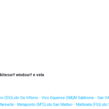
 kitesurf windsurf e vela
no (SV)
Lido Da Vittorio - Vico Equense (NA)
Al Sabbione - San Vi
Marinella - Metaponto (MT)
Lido San Matteo - Mattinata (FG)
Lido 