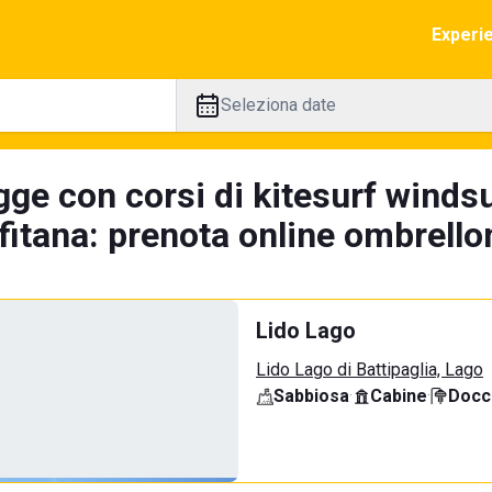
Experi
Seleziona date
ge con corsi di kitesurf windsu
itana: prenota online ombrellon
Lido Lago
Lido Lago di Battipaglia, Lago
Sabbiosa
·
Cabine
·
Docci