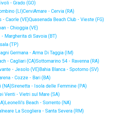
ivoli - Grado (GO)
iombino (LI)
CerviAmare - Cervia (RA)
 - Caorle (VE)
Quasenada Beach Club - Vieste (FG)
an - Chioggia (VE)
 - Margherita di Savoia (BT)
sala (TP)
agni Germana - Arma Di Taggia (IM)
ch - Cagliari (CA)
Sottomarino 54 - Ravenna (RA)
vante - Jesolo (VE)
Bahia Blanca - Spotorno (SV)
arena - Cozze - Bari (BA)
i (NA)
Sirenetta - Isola delle Femmine (PA)
i Venti - Vietri sul Mare (SA)
NA)
Leonelli's Beach - Sorrento (NA)
alneare La Scogliera - Santa Severa (RM)