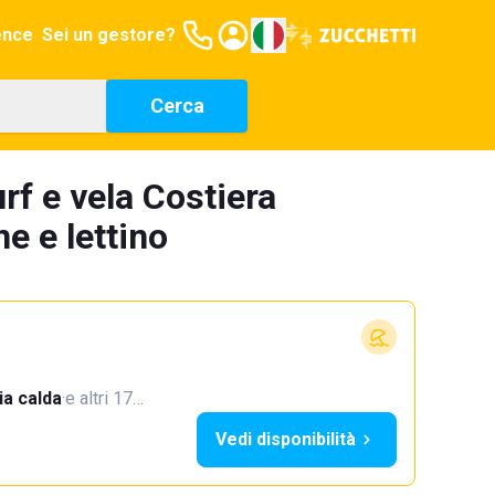
ence
Sei un gestore?
Cerca
rf e vela Costiera
e e lettino
a calda
·
e altri 17…
Vedi disponibilità