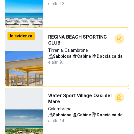
e altri 12…
In evidenza
REGINA BEACH SPORTING
CLUB
Tirrenia, Calambrone
Sabbiosa
·
Cabine
·
Doccia calda
·
e altri 9…
Water Sport Village Oasi del
Mare
Calambrone
Sabbiosa
·
Cabine
·
Doccia calda
·
e altri 14…