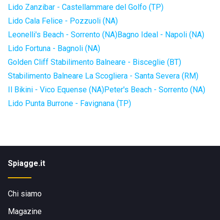
Lido Zanzibar - Castellammare del Golfo (TP)
Lido Cala Felice - Pozzuoli (NA)
Leonelli's Beach - Sorrento (NA)
Bagno Ideal - Napoli (NA)
Lido Fortuna - Bagnoli (NA)
Golden Cliff Stabilimento Balneare - Bisceglie (BT)
Stabilimento Balneare La Scogliera - Santa Severa (RM)
Il Bikini - Vico Equense (NA)
Peter's Beach - Sorrento (NA)
Lido Punta Burrone - Favignana (TP)
Spiagge.it
Chi siamo
Magazine